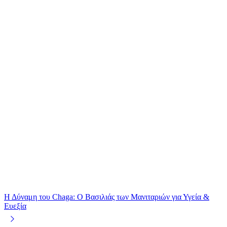
Η Δύναμη του Chaga: Ο Βασιλιάς των Μανιταριών για Υγεία &
Ευεξία