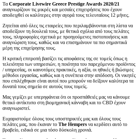
Τα
Corporate Livewire
Greece
Prestige Awards 2020/21
αναγνωρίζουν τις μικρές και μεσαίες επιχειρήσεις που έχουν
αποδειχθεί οι καλύτερες στην αγορά τους τελευταίους 12 μήνες.
Ζητείται από όλες τις εταιρείες που περιλαμβάνονται στη λίστα να
αποδείξουν τη δουλειά τους, με θετικά σχόλια από τους πελάτες
τους, πληροφορίες σχετικά με προηγούμενες πιστοποιήσεις και
αναγνώριση τους, καθώς και να επισημάνουν τα πιο σημαντικά
μέρη της επιχείρησης τους.
Η κριτική επιτροπή βασίζει τις αποφάσεις της σε τομείς όπως η
τελειότητα των υπηρεσιών, η ποιότητα του παρεχόμενου προϊόντος
/ υπηρεσίας, οι καινοτόμες πρακτικές, η αξία, οι ηθικές ή βιώσιμες
μέθοδοι εργασίας, καθώς και η συνέπεια στην απόδοση. Οι νικητές
που επιλέχθηκαν είναι αυτοί που μπορούν να δείξουν καλύτερα τα
δυνατά τους σημεία σε αυτούς τους τομείς.
Μας γεμίζει με υπερηφάνεια ότι οι προσπάθειές μας να κάνουμε
θετικό αντίκτυπο στη βιομηχανική κάνναβη και το CBD έχουν
αναγνωριστεί.
Ευχαριστούμε όλους τους υποστηρικτές μας και όλους τους
πελάτες μας, που έκαναν το
The
Hempers
να κερδίσει αυτό το
βραβείο, ειδικά σε μια τόσο δύσκολη χρονιά.