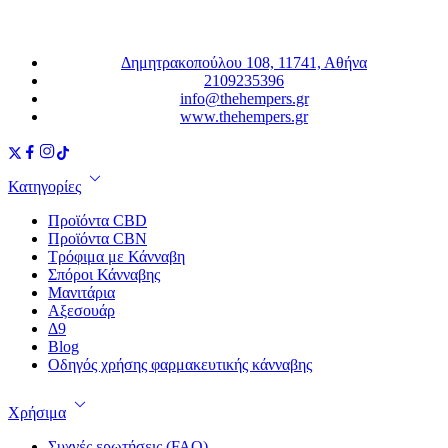
Δημητρακοπούλου 108, 11741, Αθήνα
2109235396
info@thehempers.gr
www.thehempers.gr
Κατηγορίες
Προϊόντα CBD
Προϊόντα CBN
Τρόφιμα με Κάνναβη
Σπόροι Κάνναβης
Μανιτάρια
Αξεσουάρ
Δ9
Blog
Οδηγός χρήσης φαρμακευτικής κάνναβης
Χρήσιμα
Συχνές ερωτήσεις (FAQ)