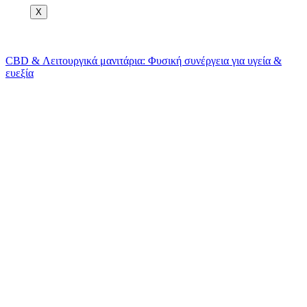
Χ
CBD & Λειτουργικά μανιτάρια: Φυσική συνέργεια για υγεία &
ευεξία