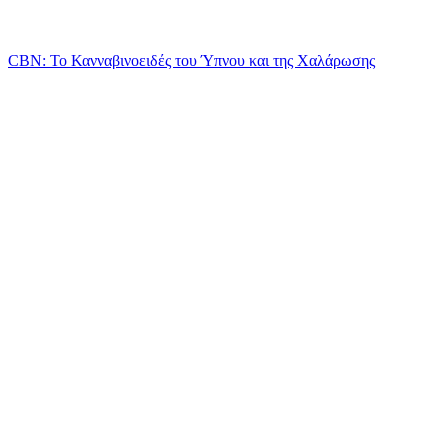
CBN: Το Κανναβινοειδές του Ύπνου και της Χαλάρωσης