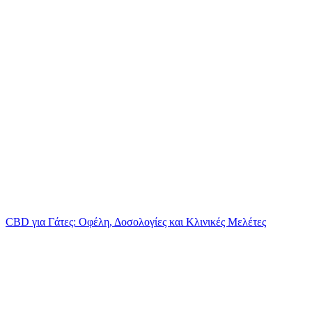
CBD για Γάτες: Οφέλη, Δοσολογίες και Κλινικές Μελέτες