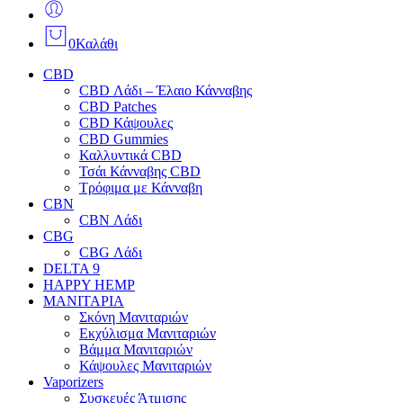
0
Καλάθι
CBD
CBD Λάδι – Έλαιο Κάνναβης
CBD Patches
CBD Κάψουλες
CBD Gummies
Καλλυντικά CBD
Τσάι Κάνναβης CBD
Τρόφιμα με Κάνναβη
CBN
CBN Λάδι
CBG
CBG Λάδι
DELTA 9
HAPPY HEMP
ΜΑΝΙΤΑΡΙΑ
Σκόνη Μανιταριών
Εκχύλισμα Μανιταριών
Βάμμα Μανιταριών
Κάψουλες Μανιταριών
Vaporizers
Συσκευές Άτμισης