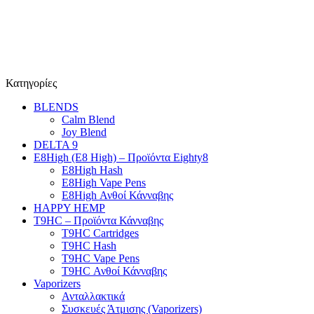
Κατηγορίες
BLENDS
Calm Blend
Joy Blend
DELTA 9
E8High (E8 High) – Προϊόντα Eighty8
E8High Hash
E8High Vape Pens
E8High Ανθοί Κάνναβης
HAPPY HEMP
T9HC – Προϊόντα Κάνναβης
T9HC Cartridges
T9HC Hash
T9HC Vape Pens
T9HC Ανθοί Κάνναβης
Vaporizers
Ανταλλακτικά
Συσκευές Άτμισης (Vaporizers)