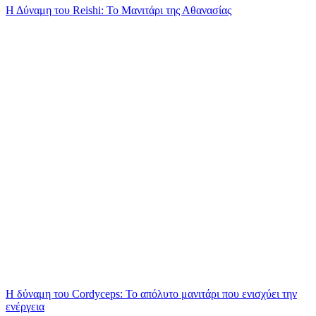
Η Δύναμη του Reishi: Το Μανιτάρι της Αθανασίας
Η δύναμη του Cordyceps: Το απόλυτο μανιτάρι που ενισχύει την
ενέργεια