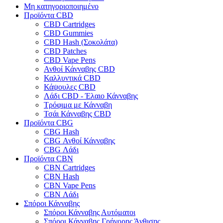
Μη κατηγοριοποιημένο
Προϊόντα CBD
CBD Cartridges
CBD Gummies
CBD Hash (Σοκολάτα)
CBD Patches
CBD Vape Pens
Ανθοί Κάνναβης CBD
Καλλυντικά CBD
Κάψουλες CBD
Λάδι CBD - Έλαιο Κάνναβης
Τρόφιμα με Κάνναβη
Τσάι Κάνναβης CBD
Προϊόντα CBG
CBG Hash
CBG Ανθοί Κάνναβης
CBG Λάδι
Προϊόντα CBN
CBN Cartridges
CBN Hash
CBN Vape Pens
CBN Λάδι
Σπόροι Κάνναβης
Σπόροι Κάνναβης Αυτόματοι
Σπόροι Κάνναβης Γρήγορης Άνθισης