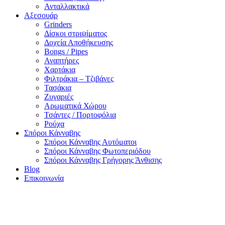
Ανταλλακτικά
Αξεσουάρ
Grinders
Δίσκοι στριψίματος
Δοχεία Αποθήκευσης
Bongs / Pipes
Αναπτήρες
Χαρτάκια
Φιλτράκια – Τζιβάνες
Τασάκια
Ζυγαριές
Αρωματικά Χώρου
Τσάντες / Πορτοφόλια
Ρούχα
Σπόροι Κάνναβης
Σπόροι Κάνναβης Αυτόματοι
Σπόροι Κάνναβης Φωτοπεριόδου
Σπόροι Κάνναβης Γρήγορης Άνθισης
Blog
Επικοινωνία