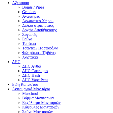
Αξεσουάρ
Bongs / Pipes
Grinders
Αναπτήρες
Αρωματικά Χώρου
Δίσκοι στριψίματος
Δοχεία Αποθήκευσης
Ζυγαριές
Ρούχα
Τασάκια
Τσάντες / Πορτοφόλια
Φιλτράκια - Τζιβάνες
Χαρτάκια
ΔHC
ΔHC Aνθοί
ΔHC Cartridges
ΔHC Hash
ΔHC Vape Pens
Είδη Καπνιστού
Λειτουργικά Μανιτάρια
Muscimol
Βάμμα Μανιταριών
Εκχύλισμα Μανιταριών
Κάψουλες Μανιταριών
Σκόνη Μανιταριών