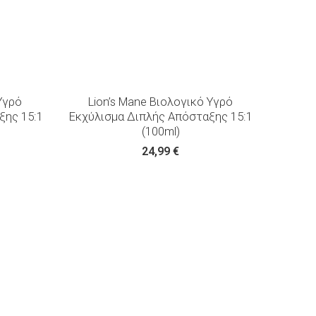
Υγρό
Lion’s Mane Βιολογικό Υγρό
ξης 15:1
Εκχύλισμα Διπλής Απόσταξης 15:1
(100ml)
24,99
€