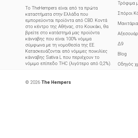
Τρόφιμα 
Το TheHempers είναι από τα πρώτα
Σπόροι Κ
καταστήματα στην Ελλάδα που
εμπορεύονται προϊόντα από CBD. Κοντά
Μανιτάρια
στο κέντρο της Αθήνας, στο Κουκάκι, θα
βρείτε στο κατάστημά μας προϊόντα
Αξεσουάρ
κάνναβης που είναι 100% νόμιμα
Δ9
σύμφωνα με τη νομοθεσία της ΕΕ.
Κατασκευάζονται από νόμιμες ποικιλίες
Blog
κάνναβης Sativa L που περιέχουν το
νόμιμο επίπεδο THC (λιγότερο από 0,2%).
Οδηγός χ
© 2026
The Hempers