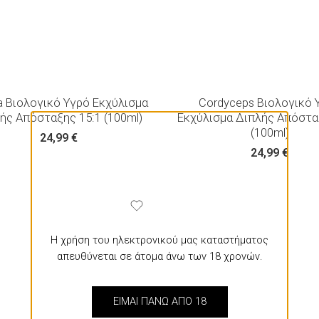
 Βιολογικό Υγρό Εκχύλισμα
Cordyceps Βιολογικό 
ής Απόσταξης 15:1 (100ml)
Εκχύλισμα Διπλής Απόστα
(100ml)
24,99
€
24,99
€
Η χρήση του ηλεκτρονικού μας καταστήματος
απευθύνεται σε άτομα άνω των 18 χρονών.
EIMAI ΠΑΝΩ ΑΠΟ 18