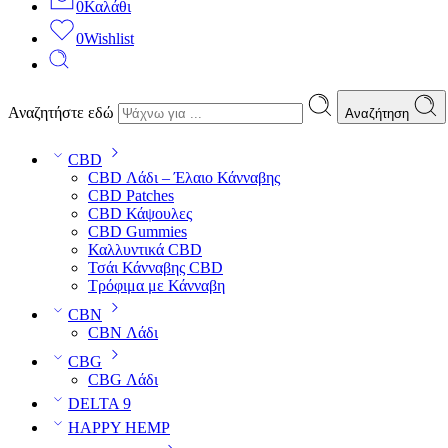
0
Καλάθι
0
Wishlist
Αναζητήστε εδώ
Αναζήτηση
CBD
CBD Λάδι – Έλαιο Κάνναβης
CBD Patches
CBD Κάψουλες
CBD Gummies
Καλλυντικά CBD
Τσάι Κάνναβης CBD
Τρόφιμα με Κάνναβη
CBN
CBN Λάδι
CBG
CBG Λάδι
DELTA 9
HAPPY HEMP