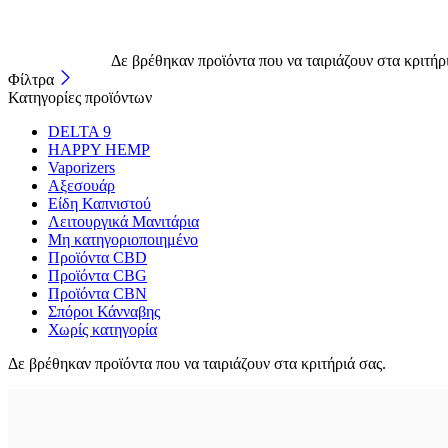
Δε βρέθηκαν προϊόντα που να ταιριάζουν στα κριτήρ
Φίλτρα
Κατηγορίες προϊόντων
DELTA 9
HAPPY HEMP
Vaporizers
Αξεσουάρ
Είδη Καπνιστού
Λειτουργικά Μανιτάρια
Μη κατηγοριοποιημένο
Προϊόντα CBD
Προϊόντα CBG
Προϊόντα CBN
Σπόροι Κάνναβης
Χωρίς κατηγορία
Δε βρέθηκαν προϊόντα που να ταιριάζουν στα κριτήριά σας.