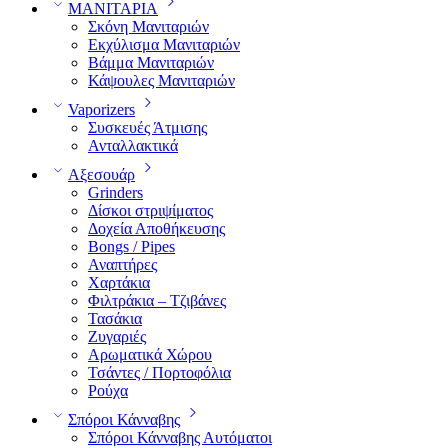
ΜΑΝΙΤΑΡΙΑ
Σκόνη Μανιταριών
Εκχύλισμα Μανιταριών
Βάμμα Μανιταριών
Κάψουλες Μανιταριών
Vaporizers
Συσκευές Άτμισης
Ανταλλακτικά
Αξεσουάρ
Grinders
Δίσκοι στριψίματος
Δοχεία Αποθήκευσης
Bongs / Pipes
Αναπτήρες
Χαρτάκια
Φιλτράκια – Τζιβάνες
Τασάκια
Ζυγαριές
Αρωματικά Χώρου
Τσάντες / Πορτοφόλια
Ρούχα
Σπόροι Κάνναβης
Σπόροι Κάνναβης Αυτόματοι