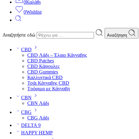
0
Καλάθι
0
Wishlist
Αναζητήστε εδώ
Αναζήτηση
CBD
CBD Λάδι – Έλαιο Κάνναβης
CBD Patches
CBD Κάψουλες
CBD Gummies
Καλλυντικά CBD
Τσάι Κάνναβης CBD
Τρόφιμα με Κάνναβη
CBN
CBN Λάδι
CBG
CBG Λάδι
DELTA 9
HAPPY HEMP