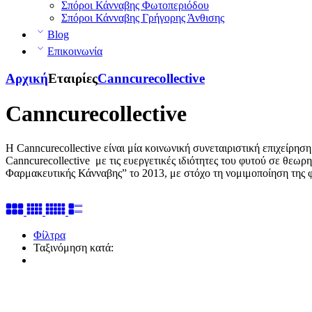
Σπόροι Κάνναβης Φωτοπεριόδου
Σπόροι Κάνναβης Γρήγορης Άνθισης
Blog
Επικοινωνία
Αρχική
Εταιρίες
Canncurecollective
Canncurecollective
Η Canncurecollective είναι μία κοινωνική συνεταιριστική επιχείρη
Canncurecollective με τις ευεργετικές ιδιότητες του φυτού σε θ
Φαρμακευτικής Κάνναβης” το 2013, με στόχο τη νομιμοποίηση της φ
Φίλτρα
Ταξινόμηση κατά: