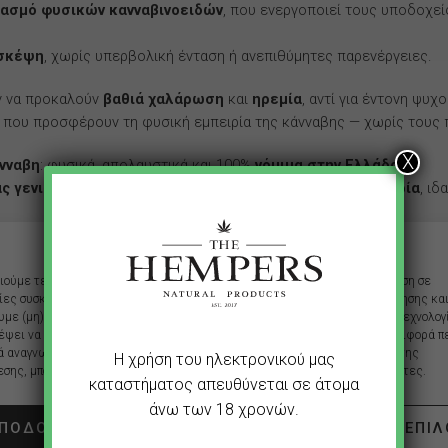
υασμό φυσικών κανναβινοειδών
, που ενεργοποιεί τους υποδοχε
 σκέψη
, χωρίς υπερβολική ένταση ή ανεπιθύμητες παρενέργειες.
ν να προκαλούν
βαθιά χαλάρωση
και
ηρεμία
, αντί για έντονη ψυχ
, που προσφέρουν τη φυσική εμπειρία της κάνναβης — χωρίς τους 
Χ
νναβη
: φυσικά, απολαυστικά και 100%
νόμιμα στην Ελλάδα
.
ς γενιάς
, προσφέρουν
πλήρη αλλά ισορροπημένη εμπειρία
, ιδ
Διαχειριστείτε την ιδιωτικότητά σας
ιούμε τεχνολογίες όπως τα cookies για την αποθήκευση ή/και την πρόσβαση σε
ρήσης)
ες συσκευών. Αυτό το κάνουμε για να βελτιώσουμε την εμπειρία περιήγησης και
με (μη) εξατομικευμένες διαφημίσεις. Η συγκατάθεση για τις εν λόγω τεχνολογ
έψει να επεξεργαστούμε δεδομένα προσωπικού χαρακτήρα, όπως συμπεριφορά π
ά αναγνωριστικά σε αυτόν τον ιστότοπο. Η μη συγκατάθεση ή η ανάκληση της
Η χρήση του ηλεκτρονικού μας
διαύγεια των
E8High προϊόντων
, με εγγύηση ποιότητας και αυθεντ
σης, μπορεί να επηρεάσει αρνητικά ορισμένες λειτουργίες και δυνατότητες.
καταστήματος απευθύνεται σε άτομα
άνω των 18 χρονών.
ΠΟΔΟΧΉ
ΆΡΝΗΣΗ
ΔΙΑΧΕΊΡΙΣΗ ΕΠΙ