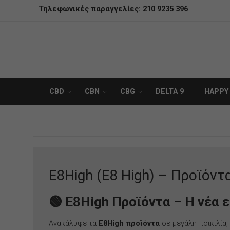
Τηλεφωνικές παραγγελίες:
210 9235 396
CBD
CBN
CBG
DELTA 9
HAPPY
E8High (E8 High) – Προϊόντα
🟢
E8High Προϊόντα – Η νέα 
Ανακάλυψε τα
E8High προϊόντα
σε μεγάλη ποικιλία,