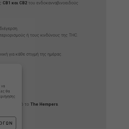
ίς
CB1 και CB2
του ενδοκανναβινοειδούς
οδιέγερση.
περιορισμούς ή τους κινδύνους της THC.
ανική για κάθε στιγμή της ημέρας.
 να
ίες θα
εριήγησης
ικότητας από το
The Hempers
.
ΛΟΓΏΝ