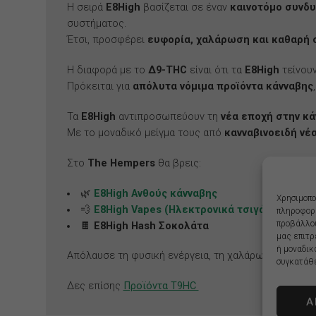
Η σειρά
E8High
βασίζεται σε έναν
καινοτόμο συνδ
συστήματος.
Έτσι, προσφέρει
ευφορία, χαλάρωση και καθαρή
Η διαφορά με το
Δ9-THC
είναι ότι τα
E8High
τείνου
Πρόκειται για
απόλυτα νόμιμα προϊόντα κάνναβης
Τα
E8High
αντιπροσωπεύουν τη
νέα εποχή στην κά
Με το μοναδικό μείγμα τους από
κανναβινοειδή νέα
Στο
The Hempers
θα βρεις:
🌿
E8High Ανθούς κάνναβης
Χρησιμοπο
💨
E8High Vapes (Ηλεκτρονικά τσιγάρα μιας χ
πληροφορί
προβάλλου
🍫
E8High Hash Σοκολάτα
μας επιτρ
ή μοναδικ
Απόλαυσε τη φυσική ενέργεια, τη χαλάρωση και τη 
συγκατάθε
Δες επίσης
Προϊόντα T9HC
Α