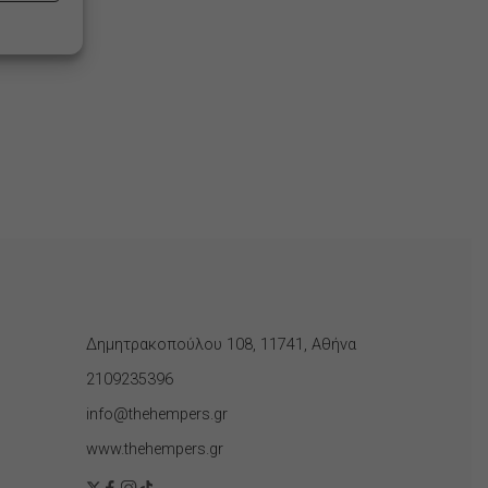
Δημητρακοπούλου 108, 11741, Αθήνα
2109235396
info@thehempers.gr
www.thehempers.gr