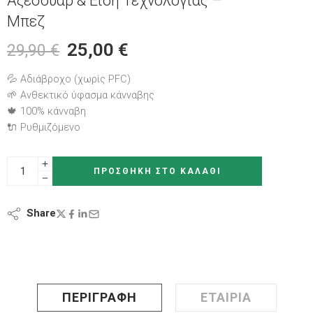
Αξεσουάρ & Είδη Τεχνολογίας –
Μπεζ
25,00
€
29,90
€
💦 Αδιάβροχο (χωρίς PFC)
🌱 Ανθεκτικό ύφασμα κάνναβης
🍁 100% κάνναβη
🔌 Ρυθμιζόμενο
ΠΡΟΣΘΉΚΗ ΣΤΟ ΚΑΛΆΘΙ
Share
ΠΕΡΙΓΡΑΦΉ
ΕΤΑΙΡΊΑ