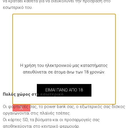
να κρατάει κάθετα για να διευκολύνει την πρόσβαση στο
εσωτερικό του.
Η χρήση του ηλεκτρονικού μας καταστήματος
απευθύνεται σε άτομα άνω των 18 χρονών.
EIMAI ΠΑΝΩ ΑΠΟ 18
Πολύς χώρος στο εσωτερικό
Χ
Οι φορτιστές σας, το power bank σας, ο εξωτερικός σας δίσκος
οργανώνονται στις πλαϊνές τσέπες.
Οι κάρτες SD, τα βύσματα και οι προσαρμογείς σας
αποθηκεύονται στο κεντρικό φερμουάρ.