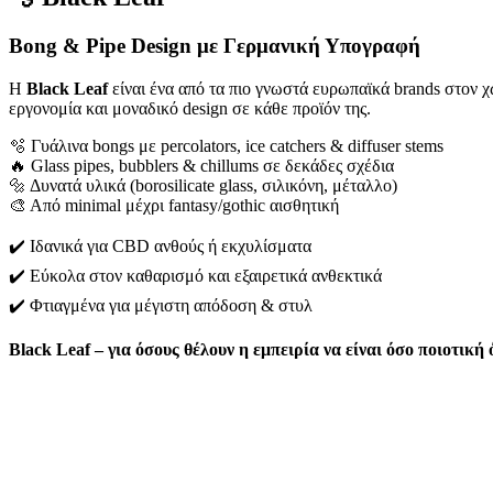
Βong & Pipe Design με Γερμανική Υπογραφή
Η
Black Leaf
είναι ένα από τα πιο γνωστά ευρωπαϊκά brands στον 
εργονομία και μοναδικό design σε κάθε προϊόν της.
🫧 Γυάλινα bongs με percolators, ice catchers & diffuser stems
🔥 Glass pipes, bubblers & chillums σε δεκάδες σχέδια
🔩 Δυνατά υλικά (borosilicate glass, σιλικόνη, μέταλλο)
🎨 Από minimal μέχρι fantasy/gothic αισθητική
✔️ Ιδανικά για CBD ανθούς ή εκχυλίσματα
✔️ Εύκολα στον καθαρισμό και εξαιρετικά ανθεκτικά
✔️ Φτιαγμένα για μέγιστη απόδοση & στυλ
Black Leaf – για όσους θέλουν η εμπειρία να είναι όσο ποιοτική