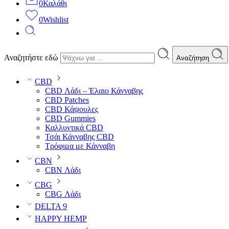
0
Καλάθι
0
Wishlist
Αναζητήστε εδώ
Αναζήτηση
CBD
CBD Λάδι – Έλαιο Κάνναβης
CBD Patches
CBD Κάψουλες
CBD Gummies
Καλλυντικά CBD
Τσάι Κάνναβης CBD
Τρόφιμα με Κάνναβη
CBN
CBN Λάδι
CBG
CBG Λάδι
DELTA 9
HAPPY HEMP