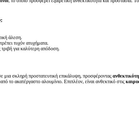
ίνιο
, το οποίο προσφέρει εξαιρετική ανθεκτικότητα και προστασία. Τ
:
τική άλεση.
τρέπει τυχόν ατυχήματα.
 τριβή για καλύτερη απόδοση.
 σε μια σκληρή προστατευτική επικάλυψη, προσφέροντας
ανθεκτικότη
πό το ακατέργαστο αλουμίνιο. Επιπλέον, είναι ανθεκτικό στις
καιρι