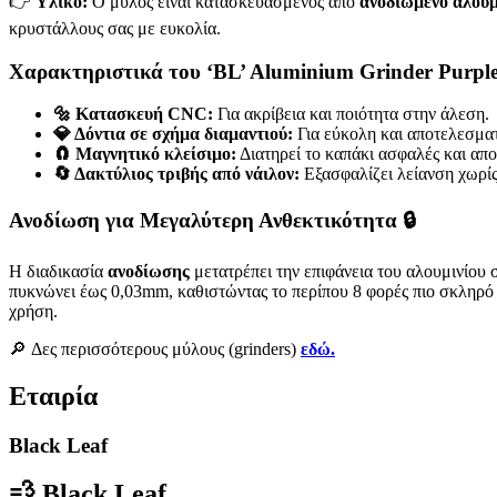
👉
Υλικό:
Ο μύλος είναι κατασκευασμένος από
ανοδιωμένο αλουμ
κρυστάλλους σας με ευκολία.
Χαρακτηριστικά του ‘BL’ Aluminium Grinder Purple
🔩 Κατασκευή CNC:
Για ακρίβεια και ποιότητα στην άλεση.
💎 Δόντια σε σχήμα διαμαντιού:
Για εύκολη και αποτελεσμα
🧲 Μαγνητικό κλείσιμο:
Διατηρεί το καπάκι ασφαλές και απο
🔄 Δακτύλιος τριβής από νάιλον:
Εξασφαλίζει λείανση χωρίς
Ανοδίωση για Μεγαλύτερη Ανθεκτικότητα 🔒
Η διαδικασία
ανοδίωσης
μετατρέπει την επιφάνεια του αλουμινίου
πυκνώνει έως 0,03mm, καθιστώντας το περίπου 8 φορές πιο σκληρό α
χρήση.
🔎 Δες περισσότερους μύλους (grinders)
εδώ.
Εταιρία
Black Leaf
💨
Black Leaf