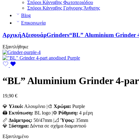
Σπόροι Κάνναβης Φωτοπεριόδου
Σπόροι Κάνναβης Γρήγορης Άνθισης
Blog
Επικοινωνία
Αρχική
Αξεσουάρ
Grinders
“BL” Aluminium Grinder 4
Εξαντλήθηκε
“BL” Aluminium Grinder 4-part
19,90
€
💎
Υλικό:
Αλουμίνιο |🎨
Χρώμα:
Purple
🖨️
Εκτύπωση:
BL logo |⚙️
Ρύθμιση:
4 μέρη
📏
Διάμετρος:
50/47mm |📐
Ύψος:
35mm
💎 Σ
ύστημα:
Δόντια σε σχήμα διαμαντιού
Εξαντλημένο