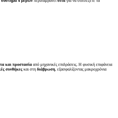
ο
σύστημα 4 μερών
περιλαμβάνει
σίτα
για να συλλέξετε τα
τα και προστασία
από μηχανικές επιδράσεις. Η φυσική επιφάνεια
κές συνθήκες
και στη
διάβρωση
, εξασφαλίζοντας μακροχρόνια