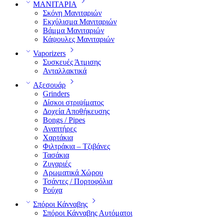
ΜΑΝΙΤΑΡΙΑ
Σκόνη Μανιταριών
Εκχύλισμα Μανιταριών
Βάμμα Μανιταριών
Κάψουλες Μανιταριών
Vaporizers
Συσκευές Άτμισης
Ανταλλακτικά
Αξεσουάρ
Grinders
Δίσκοι στριψίματος
Δοχεία Αποθήκευσης
Bongs / Pipes
Αναπτήρες
Χαρτάκια
Φιλτράκια – Τζιβάνες
Τασάκια
Ζυγαριές
Αρωματικά Χώρου
Τσάντες / Πορτοφόλια
Ρούχα
Σπόροι Κάνναβης
Σπόροι Κάνναβης Αυτόματοι