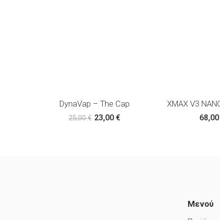
DynaVap – The Cap
XMAX V3 NANO
23,00
€
68,0
25,00
€
Μενού