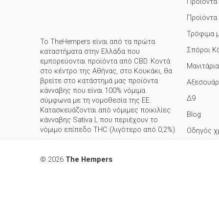
Προϊόντα
Προϊόντα
Τρόφιμα 
Το TheHempers είναι από τα πρώτα
Σπόροι Κ
καταστήματα στην Ελλάδα που
εμπορεύονται προϊόντα από CBD. Κοντά
Μανιτάρια
στο κέντρο της Αθήνας, στο Κουκάκι, θα
βρείτε στο κατάστημά μας προϊόντα
Αξεσουάρ
κάνναβης που είναι 100% νόμιμα
Δ9
σύμφωνα με τη νομοθεσία της ΕΕ.
Κατασκευάζονται από νόμιμες ποικιλίες
Blog
κάνναβης Sativa L που περιέχουν το
νόμιμο επίπεδο THC (λιγότερο από 0,2%).
Οδηγός χ
© 2026
The Hempers