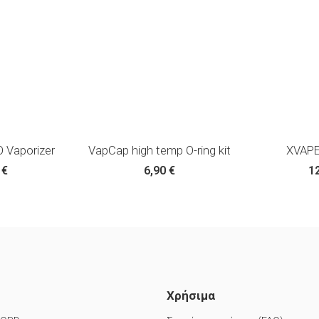
 Vaporizer
VapCap high temp O-ring kit
XVAPE
0
€
6,90
€
1
Χρήσιμα