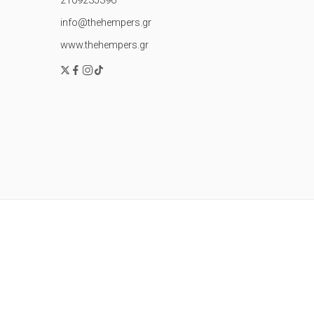
2109235396
info@thehempers.gr
www.thehempers.gr