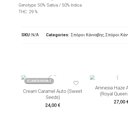
Genotype:
50% Sativa / 50% Indica
THC:
29 %
SKU:
N/A
Categories:
Σπόροι Κάνναβης
,
Σπόροι Κά
3 σπόροι
5 σπόροι
3+1 σπόροι
10 σπόροι
5+2 σπόροι
ΕΞΑΝΤΛΉΘΗΚΕ
Amnesia Haze 
Cream Caramel Auto (Sweet
(Royal Queen
Seeds)
27,00
24,00
€