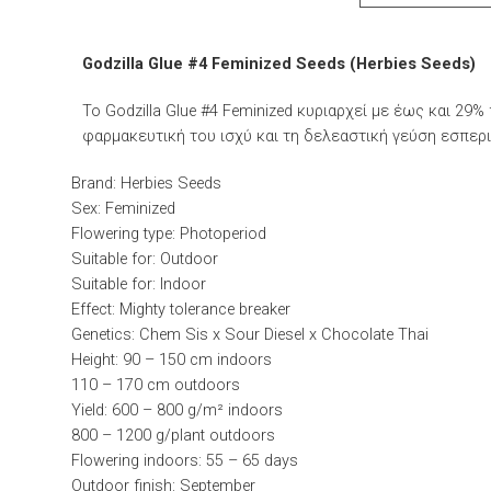
Godzilla Glue #4 Feminized Seeds (Herbies Seeds)
To Godzilla Glue #4 Feminized κυριαρχεί με έως και 29
φαρμακευτική του ισχύ και τη δελεαστική γεύση εσπερι
Brand:
Herbies Seeds
Sex:
Feminized
Flowering type:
Photoperiod
Suitable for:
Outdoor
Suitable for:
Indoor
Effect:
Mighty tolerance breaker
Genetics:
Chem Sis x Sour Diesel x Chocolate Thai
Height:
90 – 150 cm indoors
110 – 170 cm outdoors
Yield:
600 – 800 g/m² indoors
800 – 1200 g/plant outdoors
Flowering indoors:
55 – 65 days
Outdoor finish:
September