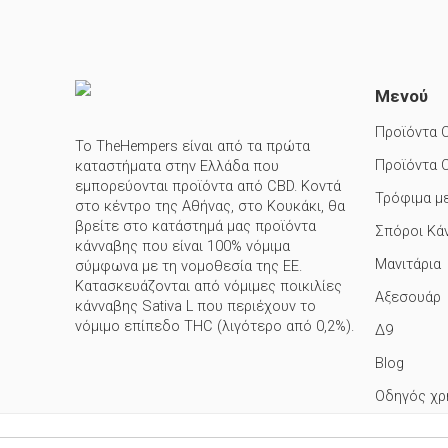
Μενού
Προϊόντα 
Το TheHempers είναι από τα πρώτα
Προϊόντα 
καταστήματα στην Ελλάδα που
εμπορεύονται προϊόντα από CBD. Κοντά
Τρόφιμα μ
στο κέντρο της Αθήνας, στο Κουκάκι, θα
βρείτε στο κατάστημά μας προϊόντα
Σπόροι Κά
κάνναβης που είναι 100% νόμιμα
Μανιτάρια
σύμφωνα με τη νομοθεσία της ΕΕ.
Κατασκευάζονται από νόμιμες ποικιλίες
Αξεσουάρ
κάνναβης Sativa L που περιέχουν το
νόμιμο επίπεδο THC (λιγότερο από 0,2%).
Δ9
Blog
Οδηγός χρ