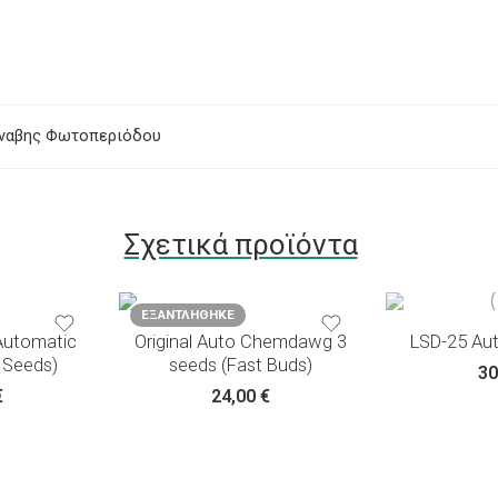
νναβης Φωτοπεριόδου
3 σπόροι
Σχετικά προϊόντα
5 σπόροι
10 σπόροι
ΕΞΑΝΤΛΉΘΗΚΕ
Automatic
Original Auto Chemdawg 3
LSD-25 Aut
 Seeds)
seeds (Fast Buds)
30
€
24,00
€