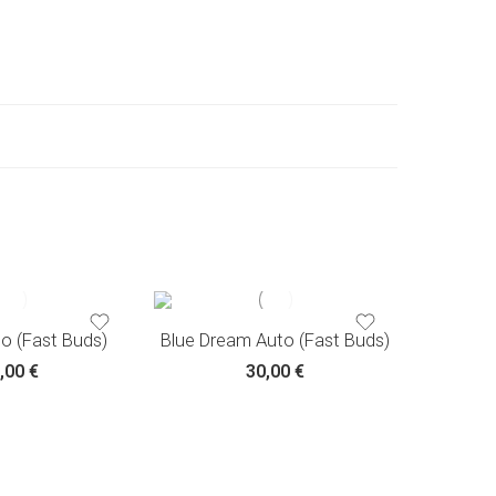
3 σπόροι
3 σπ
5 σπόροι
5 σπ
10 σπόροι
10 σ
o (Fast Buds)
Blue Dream Auto (Fast Buds)
Zkittl
,00
€
30,00
€