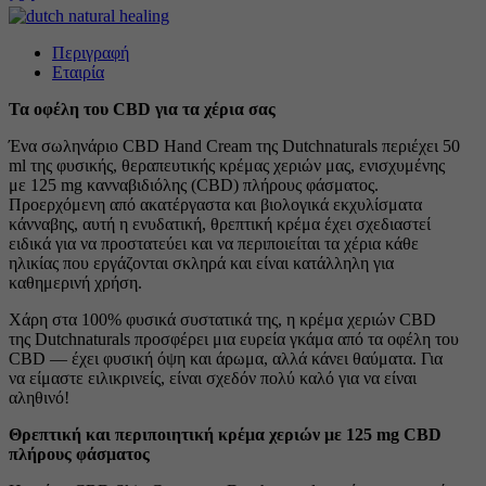
125mg
ποσότητα
Περιγραφή
Εταιρία
Τα οφέλη του CBD για τα χέρια σας
Ένα σωληνάριο CBD Hand Cream της Dutchnaturals περιέχει 50
ml της φυσικής, θεραπευτικής κρέμας χεριών μας, ενισχυμένης
με 125 mg κανναβιδιόλης (CBD) πλήρους φάσματος.
Προερχόμενη από ακατέργαστα και βιολογικά εκχυλίσματα
κάνναβης, αυτή η ενυδατική, θρεπτική κρέμα έχει σχεδιαστεί
ειδικά για να προστατεύει και να περιποιείται τα χέρια κάθε
ηλικίας που εργάζονται σκληρά και είναι κατάλληλη για
καθημερινή χρήση.
Χάρη στα 100% φυσικά συστατικά της, η κρέμα χεριών CBD
της Dutchnaturals προσφέρει μια ευρεία γκάμα από τα οφέλη του
CBD — έχει φυσική όψη και άρωμα, αλλά κάνει θαύματα. Για
να είμαστε ειλικρινείς, είναι σχεδόν πολύ καλό για να είναι
αληθινό!
Θρεπτική και περιποιητική κρέμα χεριών με 125 mg CBD
πλήρους φάσματος