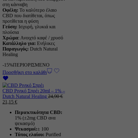
στη κάνναβη
Οφέλη:
Το καλύτερο έλαιο
CBD που διατίθεται, όπως
προτίθεται η φύση
Γεύση:
Ισχυρή, γλυκιά και
πλούσια
Χρώμα
: Ανοιχτό καφέ / χρυσό
Κατάλληλο για:
Ενήλικες
Παραγωγός:
Dutch Natural
Healing
-15%
ΠΕΡΙΟΡΙΣΜΕΝΟ
Προσθήκη στο καλάθι
CBD Ρινικό Σπρέι 20ml – 1% –
Dutch Natural Healing
24,90
€
Η
Η
21,15
€
αρχική
τρέχουσα
Περιεκτικότητα CBD
:
τιμή
τιμή
1% (±2mg CBD ανα
ήταν:
είναι:
ψεκασμό)
24,90 €.
21,15 €.
Ψεκασμοί:
± 100
Τύπος ελαίου:
Purified