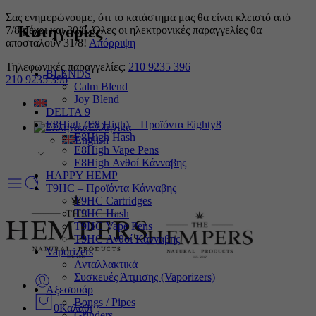
Σας ενημερώνουμε, ότι το κατάστημα μας θα είναι κλειστό από
Κατηγορίες
7/8 μέχρι και 30/8. Όλες οι ηλεκτρονικές παραγγελίες θα
αποσταλούν 31/8!
Απόρριψη
Τηλεφωνικές παραγγελίες:
210 9235 396
BLENDS
210 9235 396
Calm Blend
Joy Blend
DELTA 9
E8High (E8 High) – Προϊόντα Eighty8
Ελληνικα
E8High Hash
English
E8High Vape Pens
E8High Ανθοί Κάνναβης
HAPPY HEMP
T9HC – Προϊόντα Κάνναβης
T9HC Cartridges
T9HC Hash
T9HC Vape Pens
T9HC Ανθοί Κάνναβης
Vaporizers
Ανταλλακτικά
Συσκευές Άτμισης (Vaporizers)
Αξεσουάρ
Bongs / Pipes
0
Καλάθι
Grinders