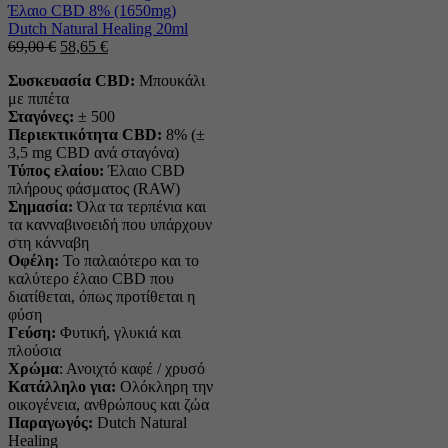
Έλαιο CBD 8% (1650mg)
Dutch Natural Healing 20ml
Η
Η
69,00
€
58,65
€
αρχική
τρέχουσα
Συσκευασία CBD:
Μπουκάλι
τιμή
τιμή
με πιπέτα
ήταν:
είναι:
Σταγόνες:
± 500
69,00 €.
58,65 €.
Περιεκτικότητα CBD:
8% (±
3,5 mg CBD ανά σταγόνα)
Τύπος ελαίου:
Έλαιο CBD
πλήρους φάσματος (RAW)
Σημασία:
Όλα τα τερπένια και
τα κανναβινοειδή που υπάρχουν
στη κάνναβη
Οφέλη:
Το παλαιότερο και το
καλύτερο έλαιο CBD που
διατίθεται, όπως προτίθεται η
φύση
Γεύση:
Φυτική, γλυκιά και
πλούσια
Χρώμα
: Ανοιχτό καφέ / χρυσό
Κατάλληλο για:
Ολόκληρη την
οικογένεια, ανθρώπους και ζώα
Παραγωγός:
Dutch Natural
Healing