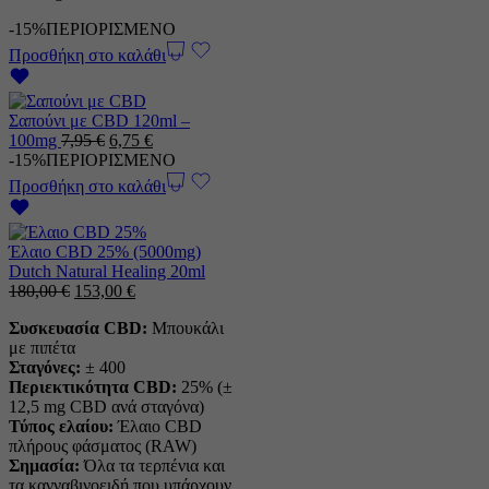
-15%
ΠΕΡΙΟΡΙΣΜΕΝΟ
Προσθήκη στο καλάθι
Σαπούνι με CBD 120ml –
Η
Η
100mg
7,95
€
6,75
€
αρχική
τρέχουσα
-15%
ΠΕΡΙΟΡΙΣΜΕΝΟ
τιμή
τιμή
Προσθήκη στο καλάθι
ήταν:
είναι:
7,95 €.
6,75 €.
Έλαιο CBD 25% (5000mg)
Dutch Natural Healing 20ml
Η
Η
180,00
€
153,00
€
αρχική
τρέχουσα
Συσκευασία CBD:
Μπουκάλι
τιμή
τιμή
με πιπέτα
ήταν:
είναι:
Σταγόνες:
± 400
180,00 €.
153,00 €.
Περιεκτικότητα CBD:
25% (±
12,5 mg CBD ανά σταγόνα)
Τύπος ελαίου:
Έλαιο CBD
πλήρους φάσματος (RAW)
Σημασία:
Όλα τα τερπένια και
τα κανναβινοειδή που υπάρχουν