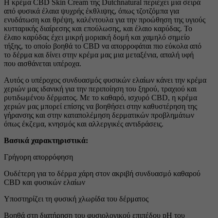
Η κρέμα CBD Skin Cream της Dutchnatural περιέχει μια σειρά
από φυσικά έλαια ψυχρής έκθλιψης, όπως τζοτζόμπα για
ενυδάτωση και θρέψη, καλέντουλα για την προώθηση της υγιούς
κυτταρικής διαίρεσης και επούλωσης, και έλαιο καρύδας. Το
έλαιο καρύδας έχει μικρή μοριακή δομή και χαμηλό σημείο
τήξης, το οποίο βοηθά το CBD να απορροφάται πιο εύκολα από
το δέρμα και δίνει στην κρέμα μας μια μεταξένια, απαλή υφή
που αισθάνεται υπέροχα.
Αυτός ο υπέροχος συνδυασμός φυσικών ελαίων κάνει την κρέμα
χεριών μας ιδανική για την περιποίηση του ξηρού, τραχιού και
ρυτιδωμένου δέρματος. Με το καθαρό, ισχυρό CBD, η κρέμα
χεριών μας μπορεί επίσης να βοηθήσει στην καθυστέρηση της
γήρανσης και στην καταπολέμηση δερματικών προβλημάτων
όπως έκζεμα, κνησμός και αλλεργικές αντιδράσεις.
Βασικά χαρακτηριστικά:
Γρήγορη απορρόφηση
Ουδέτερη για το δέρμα χάρη στον ακριβή συνδυασμό καθαρού
CBD και φυσικών ελαίων
Υποστηρίζει τη φυσική χλωρίδα του δέρματος
Βοηθά στη διατήρηση του φυσιολογικού επιπέδου pH του