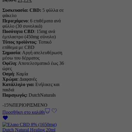
24,90
€
21,15
€
αρχική
τρέχουσα
Συσκευασία: CBD:
5 φύλλα σε
τιμή
τιμή
φάκελο
ήταν:
είναι:
Περιεχόμενο
: 6 επιθέματα ανά
24,90 €.
21,15 €.
φύλλο (30 συνολικά)
Ποσότητα CBD
: 15mg ανά
έμπλαστρο (450mg σύνολο)
Τύπος
προϊόντος
: Τοπικό
επίθεμα με CBD
Σημασία
: Αργή απελευθέρωση
μέσω του δέρματος
Οφέλη
: Αποτελεσματικό έως 36
ώρες
Οσμή
: Καμία
Χρώμα
: Διαφανές
Κατάλληλο για:
Ενήλικες και
παιδιά
Παραγωγός:
DutchNaturals
-15%
ΠΕΡΙΟΡΙΣΜΕΝΟ
Προσθήκη στο καλάθι