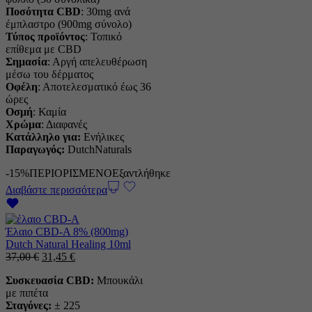
Ποσότητα CBD
: 30mg ανά
έμπλαστρο (900mg σύνολο)
Τύπος
προϊόντος
: Τοπικό
επίθεμα με CBD
Σημασία
: Αργή απελευθέρωση
μέσω του δέρματος
Οφέλη
: Αποτελεσματικό έως 36
ώρες
Οσμή
: Καμία
Χρώμα
: Διαφανές
Κατάλληλο για:
Ενήλικες
Παραγωγός:
DutchNaturals
-15%
ΠΕΡΙΟΡΙΣΜΕΝΟ
Εξαντλήθηκε
Διαβάστε περισσότερα
Έλαιο CBD-A 8% (800mg)
Dutch Natural Healing 10ml
Η
Η
37,00
€
31,45
€
αρχική
τρέχουσα
Συσκευασία CBD:
Μπουκάλι
τιμή
τιμή
με πιπέτα
ήταν:
είναι:
Σταγόνες:
± 225
37,00 €.
31,45 €.