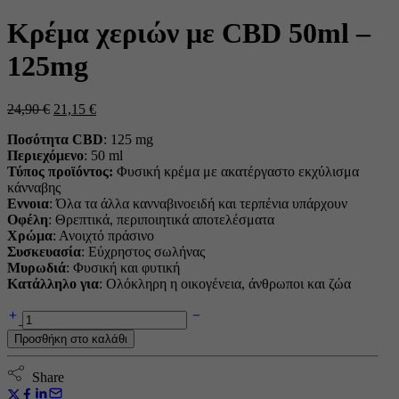
Κρέμα χεριών με CBD 50ml –
125mg
Η
Η
24,90
€
21,15
€
αρχική
τρέχουσα
Ποσότητα CBD
: 125 mg
τιμή
τιμή
Περιεχόμενο
: 50 ml
ήταν:
είναι:
Τύπος προϊόντος:
Φυσική κρέμα με ακατέργαστο εκχύλισμα
24,90 €.
21,15 €.
κάνναβης
Εννοια
: Όλα τα άλλα κανναβινοειδή και τερπένια υπάρχουν
Οφέλη
: Θρεπτικά, περιποιητικά αποτελέσματα
Χρώμα
: Ανοιχτό πράσινο
Συσκευασία
: Εύχρηστος σωλήνας
Μυρωδιά
: Φυσική και φυτική
Κατάλληλο για
: Ολόκληρη η οικογένεια, άνθρωποι και ζώα
Κρέμα
χεριών
Προσθήκη στο καλάθι
με
CBD
50ml
Share
-