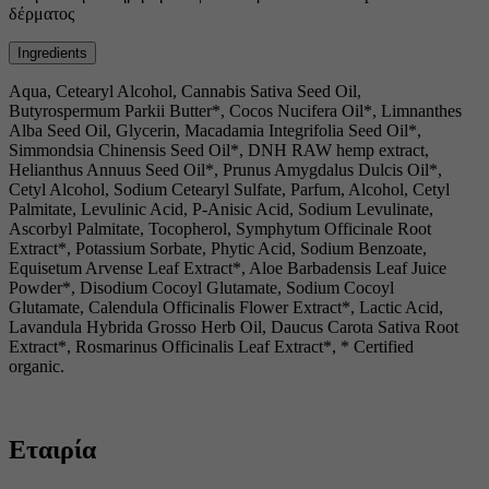
δέρματος
Ingredients
Aqua, Cetearyl Alcohol, Cannabis Sativa Seed Oil,
Butyrospermum Parkii Butter*, Cocos Nucifera Oil*, Limnanthes
Alba Seed Oil, Glycerin, Macadamia Integrifolia Seed Oil*,
Simmondsia Chinensis Seed Oil*, DNH RAW hemp extract,
Helianthus Annuus Seed Oil*, Prunus Amygdalus Dulcis Oil*,
Cetyl Alcohol, Sodium Cetearyl Sulfate, Parfum, Alcohol, Cetyl
Palmitate, Levulinic Acid, P-Anisic Acid, Sodium Levulinate,
Ascorbyl Palmitate, Tocopherol, Symphytum Officinale Root
Extract*, Potassium Sorbate, Phytic Acid, Sodium Benzoate,
Equisetum Arvense Leaf Extract*, Aloe Barbadensis Leaf Juice
Powder*, Disodium Cocoyl Glutamate, Sodium Cocoyl
Glutamate, Calendula Officinalis Flower Extract*, Lactic Acid,
Lavandula Hybrida Grosso Herb Oil, Daucus Carota Sativa Root
Extract*, Rosmarinus Officinalis Leaf Extract*, * Certified
organic.
Εταιρία