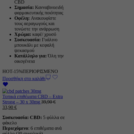
CBD
Σημασία:
Κανναβινοειδή
φαρμακευτικής ποιότητας
Οφέλη:
Ανακουφίστε
τους αεραγωγούς και
τονώστε την ανάρρωση
Χρώμα:
καφέ/ χρυσό
Συσκευασία:
Γυάλινο
μπουκάλι με κεφαλή
ψεκασμού
Κατάλληλο για:
Όλη την
οικογένεια
HOT
-15%
ΠΕΡΙΟΡΙΣΜΕΝΟ
Προσθήκη στο καλάθι
Τοπικά επιθέματα CBD – Extra
Strong – 30 x 30mg
39,90
€
Η
Η
33,90
€
αρχική
τρέχουσα
Συσκευασία: CBD:
5 φύλλα σε
τιμή
τιμή
φάκελο
ήταν:
είναι:
Περιεχόμενο
: 6 επιθέματα ανά
39,90 €.
33,90 €.
φύλλο (30 συνολικά)