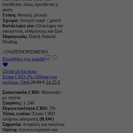
διατίθεται, όπως προτίθεται η
φύση
Γεύση:
Φυτική, γλυκιά
Χρώμα
: Ανοιχτό καφέ / χρυσό
Κατάλληλο για:
Ολόκληρη την
οικογένεια, ανθρώπους και ζώα
Παραγωγός:
Dutch Natural
Healing
-15%
ΠΕΡΙΟΡΙΣΜΕΝΟ
Προσθήκη στο καλάθι
Έλαιο CBD 2% (200mg) για
Η
Η
σκύλους 10ml
28,50
€
24,25
€
αρχική
τρέχουσα
Συσκευασία CBD:
Μπουκάλι
τιμή
τιμή
με πιπέτα
ήταν:
είναι:
Σταγόνες:
± 240
28,50 €.
24,25 €.
Περιεκτικότητα CBD:
2%
Τύπος ελαίου:
Έλαιο CBD
πλήρους φάσματος
(RAW)
Σημασία:
Ασφαλές για σκύλους
Οφέλη:
Αποτελεσματικό και