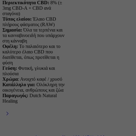
Περιεκτικότητα CBD:
8% (±
3mg CBD-A + CBD ανά
σταγόνα)
Τύπος ελαίου:
Έλαιο CBD
πλήρους φάσματος (RAW)
Σημασία:
Όλα τα τερπένια και
τα κανναβινοειδή που υπάρχουν
στη κάνναβη
Οφέλη:
Το παλαιότερο και το
καλύτερο έλαιο CBD που
διατίθεται, όπως προτίθεται η
φύση
Γεύση:
Φυτική, γλυκιά και
πλούσια
Χρώμα
: Ανοιχτό καφέ / χρυσό
Κατάλληλο για:
Ολόκληρη την
οικογένεια, ανθρώπους και ζώα
Παραγωγός:
Dutch Natural
Healing