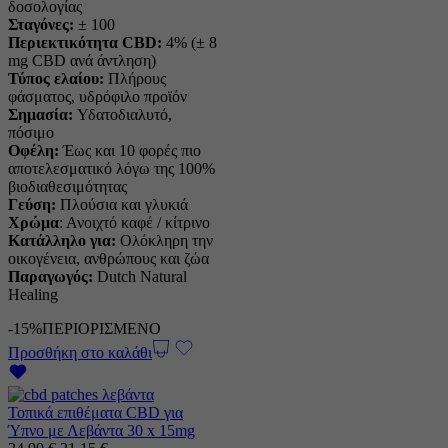
δοσολογίας
ήταν:
είναι:
Σταγόνες:
± 100
89,00 €.
75,65 €.
Περιεκτικότητα CBD:
4% (± 8
mg CBD ανά άντληση)
Τύπος ελαίου:
Πλήρους
φάσματος, υδρόφιλο προϊόν
Σημασία:
Υδατοδιαλυτό,
πόσιμο
Οφέλη:
Έως και 10 φορές πιο
αποτελεσματικό λόγω της 100%
βιοδιαθεσιμότητας
Γεύση:
Πλούσια και γλυκιά
Χρώμα
: Ανοιχτό καφέ / κίτρινο
Κατάλληλο για:
Ολόκληρη την
οικογένεια, ανθρώπους και ζώα
Παραγωγός:
Dutch Natural
Healing
-15%
ΠΕΡΙΟΡΙΣΜΕΝΟ
Προσθήκη στο καλάθι
Τοπικά επιθέματα CBD για
Ύπνο με Λεβάντα 30 x 15mg
Η
Η