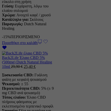
εύκολο στη χρήση
Γεύση:
Ευχάριστη, λόγω του
ελαίου σολομού
Χρώμα
: Ανοιχτό καφέ / χρυσό
Κατάλληλο για:
Σκύλους
Παραγωγός:
Dutch Natural
Healing
-15%
ΠΕΡΙΟΡΙΣΜΕΝΟ
Προσθήκη στο καλάθι
Back2Life Έλαιο CBD 5%
(500mg) Dutch Natural Healing
Η
Η
10ml
29,90
€
25,40
€
αρχική
τρέχουσα
Συσκευασία CBD:
Γυάλινη
τιμή
τιμή
φιάλη με κεφαλή ψεκασμού
ήταν:
είναι:
Ψεκασμοί:
± 55
29,90 €.
25,40 €.
Περιεκτικότητα CBD:
5% (± 9
mg CBD ανά ψεκασμό)
Τύπος ελαίου:
Έλαιο CBD
πλήρους φάσματος με
εκλεπτυσμένο τερπενικό προφίλ
Σημασία:
Όλα τα τερπένια και