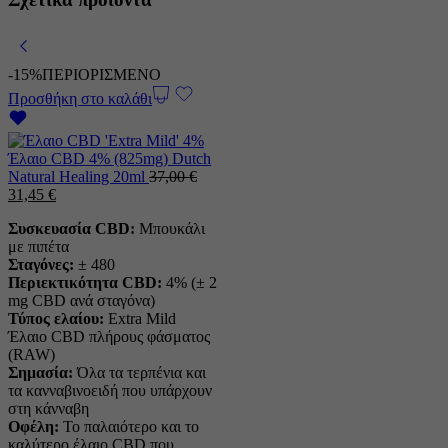
-15%
ΠΕΡΙΟΡΙΣΜΕΝΟ
Προσθήκη στο καλάθι
Έλαιο CBD 4% (825mg) Dutch
Natural Healing 20ml
37,00
€
Η
Η
31,45
€
αρχική
τρέχουσα
Συσκευασία CBD:
Μπουκάλι
τιμή
τιμή
με πιπέτα
ήταν:
είναι:
Σταγόνες:
± 480
37,00 €.
31,45 €.
Περιεκτικότητα CBD:
4% (± 2
mg CBD ανά σταγόνα)
Τύπος ελαίου:
Extra Mild
Έλαιο CBD πλήρους φάσματος
(RAW)
Σημασία:
Όλα τα τερπένια και
τα κανναβινοειδή που υπάρχουν
στη κάνναβη
Οφέλη:
Το παλαιότερο και το
καλύτερο έλαιο CBD που