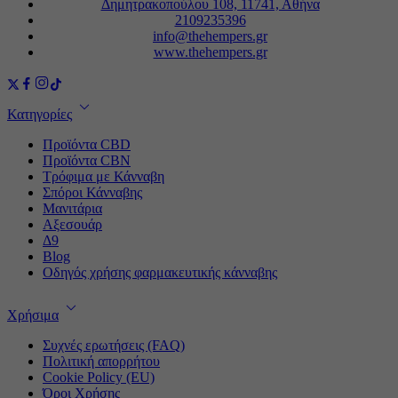
Δημητρακοπούλου 108, 11741, Αθήνα
2109235396
info@thehempers.gr
www.thehempers.gr
Κατηγορίες
Προϊόντα CBD
Προϊόντα CBN
Τρόφιμα με Κάνναβη
Σπόροι Κάνναβης
Μανιτάρια
Αξεσουάρ
Δ9
Blog
Οδηγός χρήσης φαρμακευτικής κάνναβης
Χρήσιμα
Συχνές ερωτήσεις (FAQ)
Πολιτική απορρήτου
Cookie Policy (EU)
Όροι Χρήσης