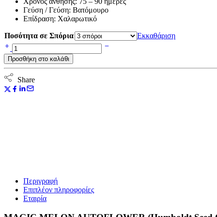
Χρόνος άνθησης: 75 – 90 ημέρες
Γεύση / Γεύση: Βατόμουρο
Επίδραση: Χαλαρωτικό
Ποσότητα σε Σπόρια
Εκκαθάριση
MAGIC
MELON
Προσθήκη στο καλάθι
AUTOFLOWER
(Humboldt
Seed
Share
Company)
ποσότητα
Περιγραφή
Επιπλέον πληροφορίες
Εταιρία