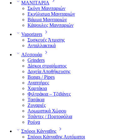
ΜΑΝΙΤΑΡΙΑ
Σκόνη Μανιταριών
Εκχύλισμα Μανιταριών
Βάμμα Μανιταριών
Κάψουλες Μανιταριών
Vaporizers
Συσκευές Άτμισης
Ανταλλακτικά
Αξεσουάρ
Grinders
Δίσκοι στριψίματος
Δοχεία Αποθήκευσης
Bongs / Pipes
Αναπτήρες
Χαρτάκια
Φιλτράκια – Τζιβάνες
Τασάκια
Ζυγαριές
Αρωματικά Χώρου
Τσάντες / Πορτοφόλια
Ρούχα
Σπόροι Κάνναβης
Σπόροι Κάνναβης Αυτόματοι