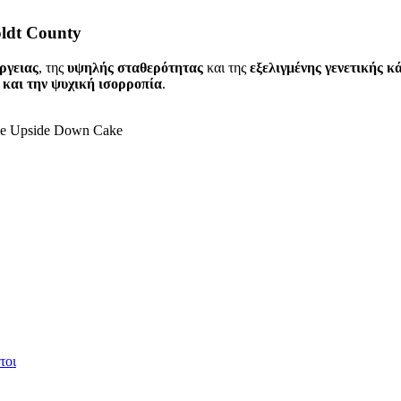
ldt County
ργειας
, της
υψηλής σταθερότητας
και της
εξελιγμένης γενετικής κ
 και την ψυχική ισορροπία
.
ple Upside Down Cake
τοι