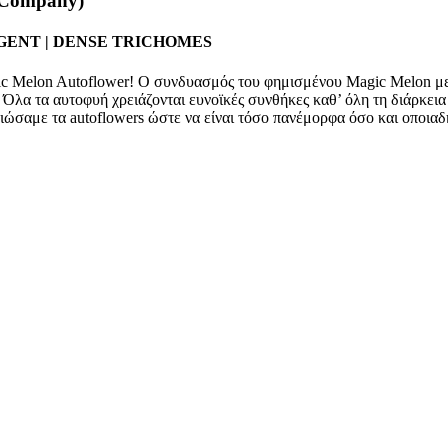
Company)
UNGENT | DENSE TRICHOMES
ic Melon Autoflower! Ο συνδυασμός του φημισμένου Magic Melon με 
 Όλα τα αυτοφυή χρειάζονται ευνοϊκές συνθήκες καθ’ όλη τη διάρκει
λτιώσαμε τα autoflowers ώστε να είναι τόσο πανέμορφα όσο και οποιαδ