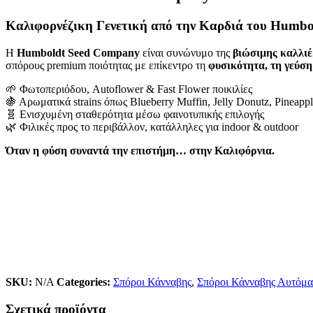
Καλιφορνέζικη Γενετική από την Καρδιά του Humbo
Η
Humboldt Seed Company
είναι συνώνυμο της
βιώσιμης καλλιέ
σπόρους premium ποιότητας με επίκεντρο τη
φυσικότητα, τη γεύση
🌱 Φωτοπεριόδου, Autoflower & Fast Flower ποικιλίες
🍇 Αρωματικά strains όπως Blueberry Muffin, Jelly Donutz, Pineap
🧬 Ενισχυμένη σταθερότητα μέσω φαινοτυπικής επιλογής
🌿 Φιλικές προς το περιβάλλον, κατάλληλες για indoor & outdoor
Όταν η φύση συναντά την επιστήμη… στην Καλιφόρνια.
SKU:
N/A
Categories:
Σπόροι Κάνναβης
,
Σπόροι Κάνναβης Αυτόμα
Σχετικά προϊόντα