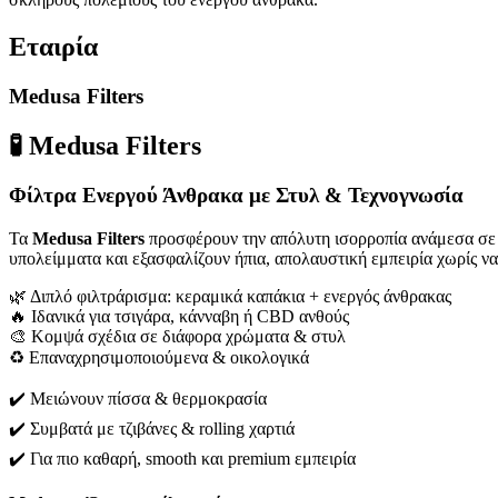
Εταιρία
Medusa Filters
🧪
Medusa Filters
Φίλτρα Ενεργού Άνθρακα με Στυλ & Τεχνογνωσία
Τα
Medusa Filters
προσφέρουν την απόλυτη ισορροπία ανάμεσα σ
υπολείμματα και εξασφαλίζουν ήπια, απολαυστική εμπειρία χωρίς ν
🌿 Διπλό φιλτράρισμα: κεραμικά καπάκια + ενεργός άνθρακας
🔥 Ιδανικά για τσιγάρα, κάνναβη ή CBD ανθούς
🎨 Κομψά σχέδια σε διάφορα χρώματα & στυλ
♻️ Επαναχρησιμοποιούμενα & οικολογικά
✔️ Μειώνουν πίσσα & θερμοκρασία
✔️ Συμβατά με τζιβάνες & rolling χαρτιά
✔️ Για πιο καθαρή, smooth και premium εμπειρία