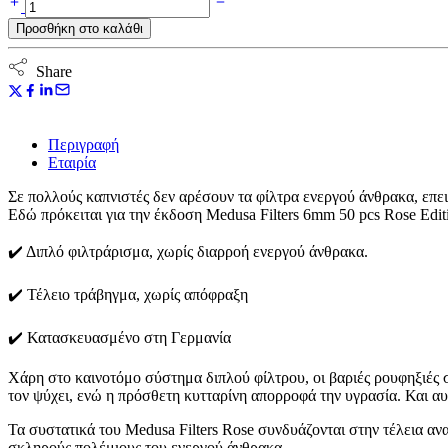
Filters
Προσθήκη στο καλάθι
6mm
50pcs
Rose
Share
ποσότητα
Περιγραφή
Εταιρία
Σε πολλούς καπνιστές δεν αρέσουν τα φίλτρα ενεργού άνθρακα, επει
Εδώ πρόκειται για την έκδοση Medusa Filters 6mm 50 pcs Rose Edit
✔️ Διπλό φιλτράρισμα, χωρίς διαρροή ενεργού άνθρακα.
✔️ Τέλειο τράβηγμα, χωρίς απόφραξη
✔️ Κατασκευασμένο στη Γερμανία
Χάρη στο καινοτόμο σύστημα διπλού φίλτρου, οι βαριές ρουφηξιές 
τον ψύχει, ενώ η πρόσθετη κυτταρίνη απορροφά την υγρασία. Και αυτ
Τα συστατικά του Medusa Filters Rose συνδυάζονται στην τέλεια αν
σκληρούς πολέμιους του ενεργού άνθρακα.