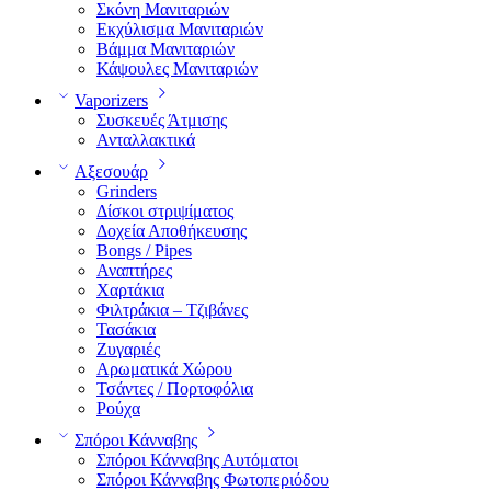
Σκόνη Μανιταριών
Εκχύλισμα Μανιταριών
Βάμμα Μανιταριών
Κάψουλες Μανιταριών
Vaporizers
Συσκευές Άτμισης
Ανταλλακτικά
Αξεσουάρ
Grinders
Δίσκοι στριψίματος
Δοχεία Αποθήκευσης
Bongs / Pipes
Αναπτήρες
Χαρτάκια
Φιλτράκια – Τζιβάνες
Τασάκια
Ζυγαριές
Αρωματικά Χώρου
Τσάντες / Πορτοφόλια
Ρούχα
Σπόροι Κάνναβης
Σπόροι Κάνναβης Αυτόματοι
Σπόροι Κάνναβης Φωτοπεριόδου