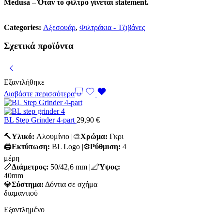
Medusa – Όταν το φίλτρο γίνεται statement.
Categories:
Αξεσουάρ
,
Φιλτράκια - Τζιβάνες
Σχετικά προϊόντα
Εξαντλήθηκε
Διαβάστε περισσότερα
BL Step Grinder 4-part
29,90
€
🔨
Υλικό:
Αλουμίνιο |🎨
Χρώμα:
Γκρι
🖨️
Εκτύπωση:
BL Logo |⚙️
Ρύθμιση:
4
μέρη
📏
Διάμετρος:
50/42,6 mm |📐
Ύψος:
40mm
💎
Σύστημα:
Δόντια σε σχήμα
διαμαντιού
Εξαντλημένο