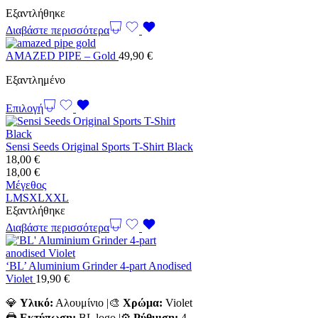
Εξαντλήθηκε
Διαβάστε περισσότερα
AMAZED PIPE – Gold
49,90
€
Εξαντλημένο
Επιλογή
Sensi Seeds Original Sports T-Shirt Black
18,00
€
18,00
€
Μέγεθος
L
M
S
XL
XXL
Εξαντλήθηκε
Διαβάστε περισσότερα
‘BL’ Aluminium Grinder 4-part Anodised
Violet
19,90
€
💎
Υλικό:
Αλουμίνιο |🎨
Χρώμα:
Violet
🖨️
Εκτύπωση:
BL logo |⚙️
Ρύθμιση:
4