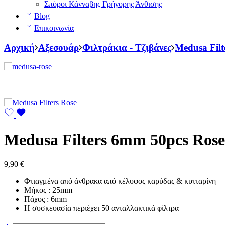
Σπόροι Κάνναβης Γρήγορης Άνθισης
Blog
Επικοινωνία
Αρχική
Αξεσουάρ
Φιλτράκια - Τζιβάνες
Medusa Filt
Medusa Filters 6mm 50pcs Rose
9,90
€
Φτιαγμένα από άνθρακα από κέλυφος καρύδας & κυτταρίνη
Μήκος : 25mm
Πάχος : 6mm
Η συσκευασία περιέχει 50 ανταλλακτικά φίλτρα
Medusa