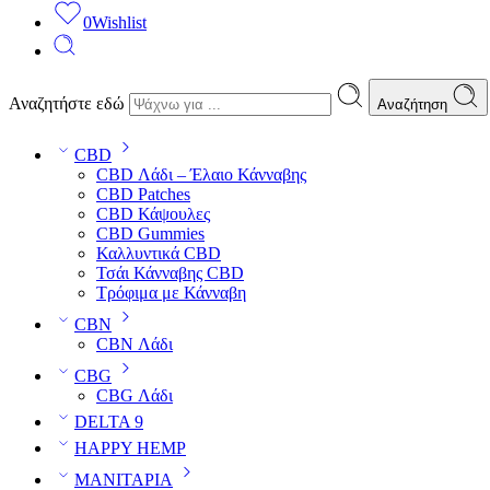
0
Wishlist
Αναζητήστε εδώ
Αναζήτηση
CBD
CBD Λάδι – Έλαιο Κάνναβης
CBD Patches
CBD Κάψουλες
CBD Gummies
Καλλυντικά CBD
Τσάι Κάνναβης CBD
Τρόφιμα με Κάνναβη
CBN
CBN Λάδι
CBG
CBG Λάδι
DELTA 9
HAPPY HEMP
ΜΑΝΙΤΑΡΙΑ