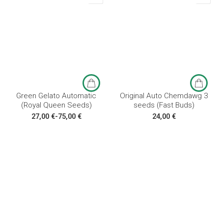
3 σπόροι
5 σπόροι
10 σπόροι
Green Gelato Automatic
Original Auto Chemdawg 3
(Royal Queen Seeds)
seeds (Fast Buds)
27,00
€
-
75,00
€
24,00
€