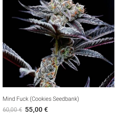
Mind Fuck (Cookies Seedbank)
55,00
€
60,00
€