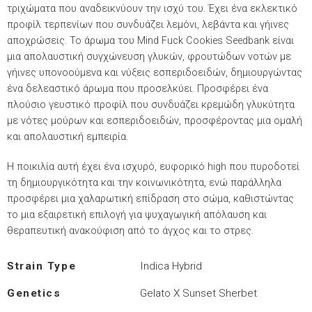
τριχώματα που αναδεικνύουν την ισχύ του. Έχει ένα εκλεκτικό
προφίλ τερπενίων που συνδυάζει λεμόνι, λεβάντα και γήινες
αποχρώσεις. Το άρωμα του Mind Fuck Cookies Seedbank είναι
μια απολαυστική συγχώνευση γλυκών, φρουτώδων νοτών με
γήινες υπονοούμενα και νύξεις εσπεριδοειδών, δημιουργώντας
ένα δελεαστικό άρωμα που προσελκύει. Προσφέρει ένα
πλούσιο γευστικό προφίλ που συνδυάζει κρεμώδη γλυκύτητα
με νότες μούρων και εσπεριδοειδών, προσφέροντας μια ομαλή
και απολαυστική εμπειρία.
Η ποικιλία αυτή έχει ένα ισχυρό, ευφορικό high που πυροδοτεί
τη δημιουργικότητα και την κοινωνικότητα, ενώ παράλληλα
προσφέρει μια χαλαρωτική επίδραση στο σώμα, καθιστώντας
το μια εξαιρετική επιλογή για ψυχαγωγική απόλαυση και
θεραπευτική ανακούφιση από το άγχος και το στρες.
Strain Type
Indica Hybrid
Genetics
Gelato X Sunset Sherbet