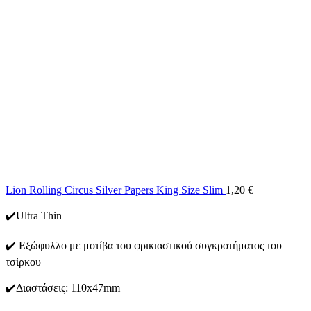
Lion Rolling Circus Silver Papers King Size Slim
1,20
€
✔️Ultra Thin
✔️ Εξώφυλλο με μοτίβα του φρικιαστικού συγκροτήματος του
τσίρκου
✔️Διαστάσεις: 110x47mm