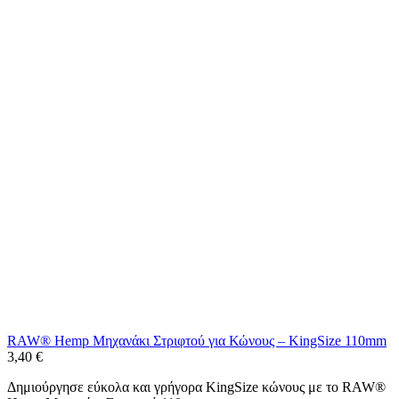
RAW® Hemp Μηχανάκι Στριφτού για Κώνους – KingSize 110mm
3,40
€
Δημιούργησε εύκολα και γρήγορα KingSize κώνους με το RAW®