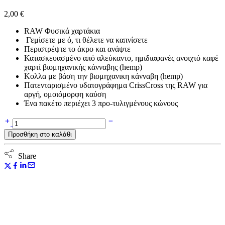
2,00
€
RAW Φυσικά χαρτάκια
Γεμίσετε με ό, τι θέλετε να καπνίσετε
Περιστρέψτε το άκρο και ανάψτε
Κατασκευασμένο από αλεύκαντο, ημιδιαφανές ανοιχτό καφέ
χαρτί βιομηχανικής κάνναβης (hemp)
Κολλα με βάση την βιομηχανικη κάνναβη (hemp)
Πατενταρισμένο υδατογράφημα CrissCross της RAW για
αργή, ομοιόμορφη καύση
Ένα πακέτο περιέχει 3 προ-τυλιγμένους κώνους
Raw
Pre-
Προσθήκη στο καλάθι
Rolled
Cones
ποσότητα
Share