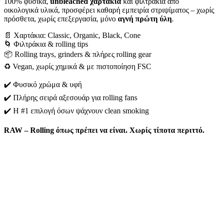
100% φυσικά,
unbleached χαρτάκια
και φιλτράκια από
οικολογικά υλικά, προσφέρει καθαρή εμπειρία στριψίματος – χωρίς
πρόσθετα, χωρίς επεξεργασία, μόνο
αγνή πρώτη ύλη
.
📄 Χαρτάκια: Classic, Organic, Black, Cone
🌀 Φιλτράκια & rolling tips
📦 Rolling trays, grinders & πλήρες rolling gear
♻️ Vegan, χωρίς χημικά & με πιστοποίηση FSC
✔️ Φυσικό χρώμα & υφή
✔️ Πλήρης σειρά αξεσουάρ για rolling fans
✔️ Η #1 επιλογή όσων ψάχνουν clean smoking
RAW – Rolling όπως πρέπει να είναι. Χωρίς τίποτα περιττό.