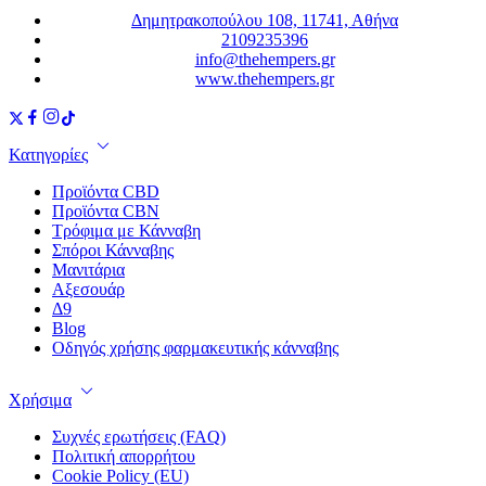
Δημητρακοπούλου 108, 11741, Αθήνα
2109235396
info@thehempers.gr
www.thehempers.gr
Κατηγορίες
Προϊόντα CBD
Προϊόντα CBN
Τρόφιμα με Κάνναβη
Σπόροι Κάνναβης
Μανιτάρια
Αξεσουάρ
Δ9
Blog
Οδηγός χρήσης φαρμακευτικής κάνναβης
Χρήσιμα
Συχνές ερωτήσεις (FAQ)
Πολιτική απορρήτου
Cookie Policy (EU)