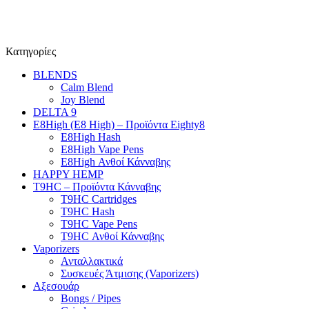
Κατηγορίες
BLENDS
Calm Blend
Joy Blend
DELTA 9
E8High (E8 High) – Προϊόντα Eighty8
E8High Hash
E8High Vape Pens
E8High Ανθοί Κάνναβης
HAPPY HEMP
T9HC – Προϊόντα Κάνναβης
T9HC Cartridges
T9HC Hash
T9HC Vape Pens
T9HC Ανθοί Κάνναβης
Vaporizers
Ανταλλακτικά
Συσκευές Άτμισης (Vaporizers)
Αξεσουάρ
Bongs / Pipes