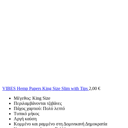
VIBES Hemp Papers King Size Slim with Tips
2,00
€
Μέγεθος: King Size
Περιλαμβάνονται τζιβάνες
Πάχος χαρτιού: Πολύ λεπτό
Τυπικό μήκος
Αργή καύση
Κομμένο και ραμμένο στη Δομινικανή Δημοκρατία