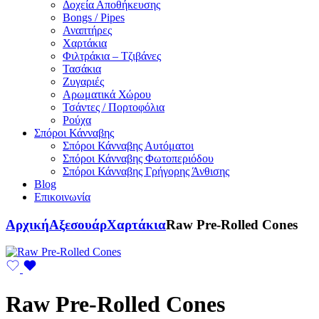
Δοχεία Αποθήκευσης
Bongs / Pipes
Αναπτήρες
Χαρτάκια
Φιλτράκια – Τζιβάνες
Τασάκια
Ζυγαριές
Αρωματικά Χώρου
Τσάντες / Πορτοφόλια
Ρούχα
Σπόροι Κάνναβης
Σπόροι Κάνναβης Αυτόματοι
Σπόροι Κάνναβης Φωτοπεριόδου
Σπόροι Κάνναβης Γρήγορης Άνθισης
Blog
Επικοινωνία
Αρχική
Αξεσουάρ
Χαρτάκια
Raw Pre-Rolled Cones
Raw Pre-Rolled Cones