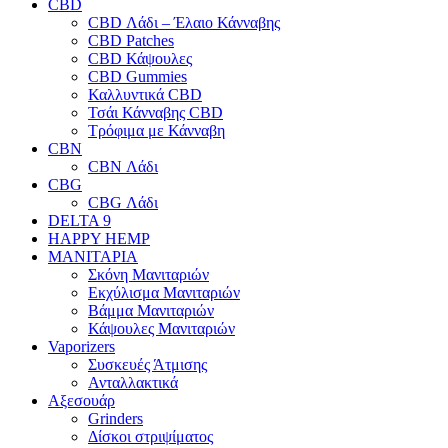
CBD
CBD Λάδι – Έλαιο Κάνναβης
CBD Patches
CBD Κάψουλες
CBD Gummies
Καλλυντικά CBD
Τσάι Κάνναβης CBD
Τρόφιμα με Κάνναβη
CBN
CBN Λάδι
CBG
CBG Λάδι
DELTA 9
HAPPY HEMP
ΜΑΝΙΤΑΡΙΑ
Σκόνη Μανιταριών
Εκχύλισμα Μανιταριών
Βάμμα Μανιταριών
Κάψουλες Μανιταριών
Vaporizers
Συσκευές Άτμισης
Ανταλλακτικά
Αξεσουάρ
Grinders
Δίσκοι στριψίματος