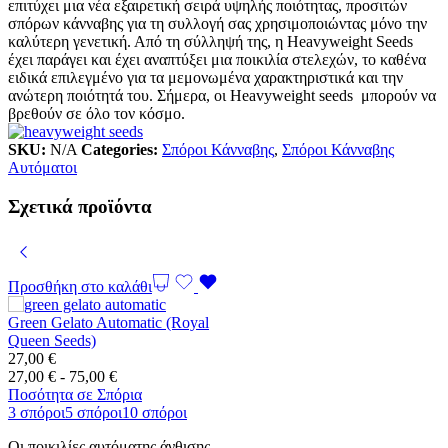
επιτύχει μια νέα εξαιρετική σειρά υψηλής ποιότητας, προσιτών
σπόρων κάνναβης για τη συλλογή σας χρησιμοποιώντας μόνο την
καλύτερη γενετική. Από τη σύλληψή της, η Heavyweight Seeds
έχει παράγει και έχει αναπτύξει μια ποικιλία στελεχών, το καθένα
ειδικά επιλεγμένο για τα μεμονωμένα χαρακτηριστικά και την
ανώτερη ποιότητά του. Σήμερα, οι Heavyweight seeds μπορούν να
βρεθούν σε όλο τον κόσμο.
SKU:
N/A
Categories:
Σπόροι Κάνναβης
,
Σπόροι Κάνναβης
Αυτόματοι
Σχετικά προϊόντα
Προσθήκη στο καλάθι
Green Gelato Automatic (Royal
Queen Seeds)
27,00
€
Εύρος
27,00
€
-
75,00
€
τιμών:
Ποσότητα σε Σπόρια
27,00 €
3 σπόροι
5 σπόροι
10 σπόροι
έως
Οι ποικιλίες αυτόματης άνθισης,
75,00 €