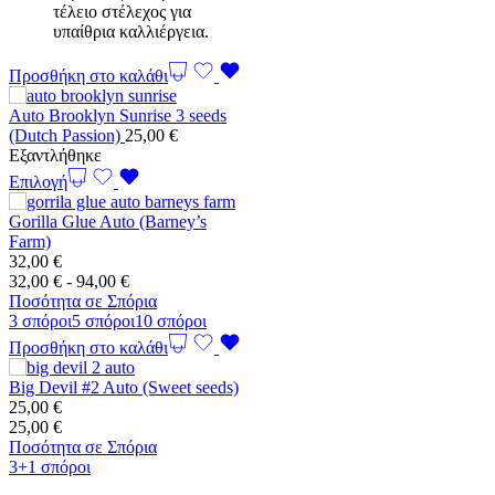
τέλειο στέλεχος για
υπαίθρια καλλιέργεια.
Προσθήκη στο καλάθι
Auto Brooklyn Sunrise 3 seeds
(Dutch Passion)
25,00
€
Εξαντλήθηκε
Επιλογή
Gorilla Glue Auto (Barney’s
Farm)
32,00
€
Εύρος
32,00
€
-
94,00
€
τιμών:
Ποσότητα σε Σπόρια
32,00 €
3 σπόροι
5 σπόροι
10 σπόροι
έως
Προσθήκη στο καλάθι
94,00 €
Big Devil #2 Auto (Sweet seeds)
25,00
€
25,00
€
Ποσότητα σε Σπόρια
3+1 σπόροι