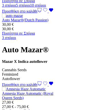
τιμών:
Ποσότητα σε Σπόρια
35,00 €
3 σπόροι
5 σπόροι
10 σπόροι
έως
Προσθήκη στο καλάθι
105,00 €
Auto Mazar®(Dutch Passion)
30,00
€
30,00
€
Ποσότητα σε Σπόρια
3 σπόροι
Auto Mazar®
Mazar X Indica autoflower
Cannabis Seeds
Feminized
Autoflower
Προσθήκη στο καλάθι
Amnesia Haze Automatic (Royal
Queen Seeds)
27,00
€
Εύρος
27,00
€
-
75,00
€