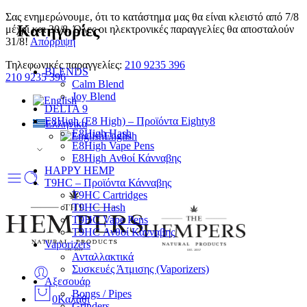
Σας ενημερώνουμε, ότι το κατάστημα μας θα είναι κλειστό από 7/8
Κατηγορίες
μέχρι και 30/8. Όλες οι ηλεκτρονικές παραγγελίες θα αποσταλούν
31/8!
Απόρριψη
Τηλεφωνικές παραγγελίες:
210 9235 396
BLENDS
210 9235 396
Calm Blend
Joy Blend
DELTA 9
E8High (E8 High) – Προϊόντα Eighty8
Ελληνικα
E8High Hash
English
E8High Vape Pens
E8High Ανθοί Κάνναβης
HAPPY HEMP
T9HC – Προϊόντα Κάνναβης
T9HC Cartridges
T9HC Hash
T9HC Vape Pens
T9HC Ανθοί Κάνναβης
Vaporizers
Ανταλλακτικά
Συσκευές Άτμισης (Vaporizers)
Αξεσουάρ
Bongs / Pipes
0
Καλάθι
Grinders