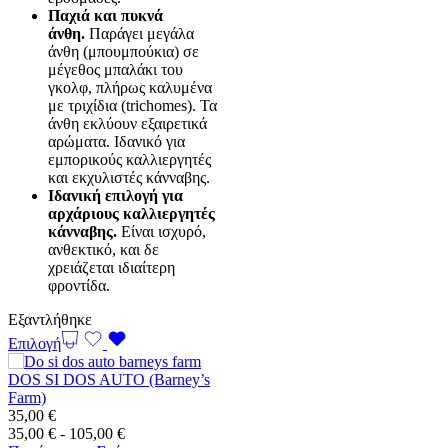
Παχιά και πυκνά
άνθη.
Παράγει μεγάλα
άνθη (μπουμπούκια) σε
μέγεθος μπαλάκι του
γκολφ, πλήρως καλυμένα
με τριχίδια (trichomes). Τα
άνθη εκλύουν εξαιρετικά
αρώματα. Ιδανικό για
εμπορικούς καλλιεργητές
και εκχυλιστές κάνναβης.
Ιδανική επιλογή για
αρχάριους καλλιεργητές
κάνναβης.
Είναι ισχυρό,
ανθεκτικό, και δε
χρειάζεται ιδιαίτερη
φροντίδα.
Εξαντλήθηκε
Επιλογή
DOS SI DOS AUTO (Barney’s
Farm)
35,00
€
Εύρος
35,00
€
-
105,00
€