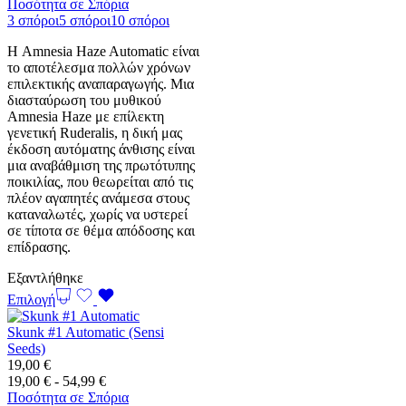
τιμών:
Ποσότητα σε Σπόρια
27,00 €
3 σπόροι
5 σπόροι
10 σπόροι
έως
Η Amnesia Haze Automatic είναι
75,00 €
το αποτέλεσμα πολλών χρόνων
επιλεκτικής αναπαραγωγής. Μια
διασταύρωση του μυθικού
Amnesia Haze με επίλεκτη
γενετική Ruderalis, η δική μας
έκδοση αυτόματης άνθισης είναι
μια αναβάθμιση της πρωτότυπης
ποικιλίας, που θεωρείται από τις
πλέον αγαπητές ανάμεσα στους
καταναλωτές, χωρίς να υστερεί
σε τίποτα σε θέμα απόδοσης και
επίδρασης.
Εξαντλήθηκε
Επιλογή
Skunk #1 Automatic (Sensi
Seeds)
19,00
€
Εύρος
19,00
€
-
54,99
€
τιμών:
Ποσότητα σε Σπόρια