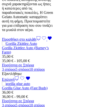
συχνά χαρακτηρίζονται ως ήπιες
ή κατώτερες από τις
παραδοσιακές ποικιλίες. Η Green
Gelato Automatic καταρρίπτει
αυτή τη φήμη. Προετοιμαστείτε
για μια επίδραση που σου τινάζει
τα μυαλά στον αέρα.
Προσθήκη στο καλάθι
Gorilla Zkittlez Auto (Barney’s
Farm)
35,00
€
Εύρος
35,00
€
-
105,00
€
τιμών:
Ποσότητα σε Σπόρια
35,00 €
3 σπόροι
5 σπόροι
10 σπόροι
έως
Εξαντλήθηκε
105,00 €
Επιλογή
Gorilla Glue Auto (Fast Buds)
36,00
€
Εύρος
36,00
€
-
99,00
€
τιμών:
Ποσότητα σε Σπόρια
36,00 €
3 σπόροι
5 σπόροι
10 σπόροι