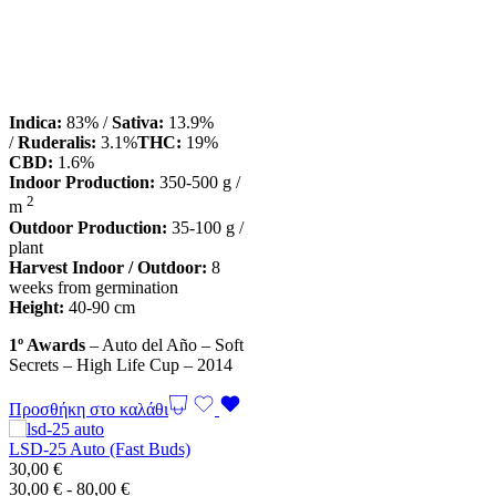
Indica:
83% /
Sativa:
13.9%
/
Ruderalis:
3.1%
THC:
19%
CBD:
1.6%
Indoor Production:
350-500 g /
2
m
Outdoor Production:
35-100 g /
plant
Harvest Indoor / Outdoor:
8
weeks from germination
Height:
40-90 cm
1º Awards
– Auto del Año – Soft
Secrets – High Life Cup – 2014
Προσθήκη στο καλάθι
LSD-25 Auto (Fast Buds)
30,00
€
Εύρος
30,00
€
-
80,00
€