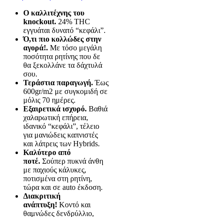
έως
Ο καλλιτέχνης του
99,00 €
knockout.
24% THC
εγγυάται δυνατό “κεφάλι”.
Ό,τι πιο κολλώδες στην
αγορά!.
Με τόσο μεγάλη
ποσότητα ρητίνης που δε
θα ξεκολλάνε τα δάχτυλά
σου.
Τεράστια παραγωγή.
Έως
600gr/m2 με συγκομιδή σε
μόλις 70 ημέρες.
Εξαιρετικά ισχυρό.
Βαθιά
χαλαρωτική επήρεια,
ιδανικό “κεφάλι”, τέλειο
για μανιώδεις καπνιστές
και λάτρεις των Hybrids.
Καλύτερο από
ποτέ.
Σούπερ πυκνά άνθη
με παχιούς κάλυκες,
ποτισμένα στη ρητίνη,
τώρα και σε auto έκδοση.
Διακριτική
ανάπτυξη!
Κοντό και
θαμνώδες δενδρύλλιο,