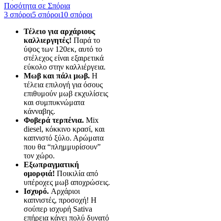
τιμών:
Ποσότητα σε Σπόρια
30,00 €
3 σπόροι
5 σπόροι
10 σπόροι
έως
Τέλειο για αρχάριους
80,00 €
καλλιεργητές!
Παρά το
ύψος των 120εκ, αυτό το
στέλεχος είναι εξαιρετικά
εύκολο στην καλλιέργεια.
Μωβ και πάλι μωβ.
Η
τέλεια επιλογή για όσους
επιθυμούν μωβ εκχυλίσεις
και συμπυκνώματα
κάνναβης.
Φοβερά τερπένια.
Μix
diesel, κόκκινο κρασί, και
καπνιστό ξύλο. Αρώματα
που θα “πλημμυρίσουν”
τον χώρο.
Εξωπραγματική
ομορφιά!
Ποικιλία από
υπέροχες μωβ αποχρώσεις.
Ισχυρό.
Αρχάριοι
καπνιστές, προσοχή! Η
σούπερ ισχυρή Sativa
επήρεια κάνει πολύ δυνατό