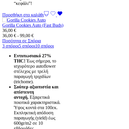
“κεφάλι”!
Προσθήκη στο καλάθι
Gorilla Cookies Auto (Fast Buds)
36,00
€
Εύρος
36,00
€
-
99,00
€
τιμών:
Ποσότητα σε Σπόρια
36,00 €
3 σπόροι
5 σπόροι
10 σπόροι
έως
Εντυπωσιακό 27%
99,00 €
THC!
Έως σήμερα, το
ισχυρότερο autoflower
στέλεχος με τρελή
παραγωγή τριχιδίων
(trichome).
Σούπερ αξιοπιστία και
απίστευτη
αντοχή.
Εξαιρετικά
ποιοτικά χαρακτηριστικά.
Ύψος κοντά στα 100εκ.
Εκπληκτική απόδοση
παραγωγής (yield) έως
600gr/m2 σε 10
εβδομάδες.