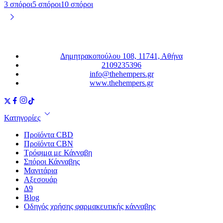
19,00 €
3 σπόροι
5 σπόροι
10 σπόροι
έως
54,99 €
Δημητρακοπούλου 108, 11741, Αθήνα
2109235396
info@thehempers.gr
www.thehempers.gr
Κατηγορίες
Προϊόντα CBD
Προϊόντα CBN
Τρόφιμα με Κάνναβη
Σπόροι Κάνναβης
Μανιτάρια
Αξεσουάρ
Δ9
Blog
Οδηγός χρήσης φαρμακευτικής κάνναβης