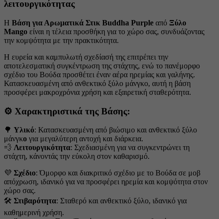
λειτουργικότητας
Η
Βάση για Αρωματικά Στικ Buddha Purple
από
Ξύλο
Mango
είναι η τέλεια προσθήκη για το χώρο σας, συνδυάζοντας
την κομψότητα με την πρακτικότητα.
Η ευρεία και καμπυλωτή σχεδίασή της επιτρέπει την
αποτελεσματική συγκέντρωση της στάχτης, ενώ το πανέμορφο
σχέδιο του Βούδα προσθέτει έναν αέρα ηρεμίας και γαλήνης.
Κατασκευασμένη από ανθεκτικό ξύλο μάνγκο, αυτή η βάση
προσφέρει μακροχρόνια χρήση και εξαιρετική σταθερότητα.
⚙️
Χαρακτηριστικά της Βάσης:
🌳
Υλικό
: Κατασκευασμένη από βιώσιμο και ανθεκτικό ξύλο
μάνγκ
ο
για μεγαλύτερη αντοχή και διάρκεια.
💨
Λειτουργικότητα
: Σχεδιασμένη για να συγκεντρώνει τη
στάχτη, κάνοντάς την εύκολη στον καθαρισμό.
💜
Σχέδιο
: Όμορφο και διακριτικό σχέδιο με το Βούδα σε μοβ
απόχρωση, ιδανικό για να προσφέρει ηρεμία και κομψότητα στον
χώρο σας.
🛠️
Στιβαρότητα
: Σταθερό και ανθεκτικό ξύλο, ιδανικό για
καθημερινή χρήση.