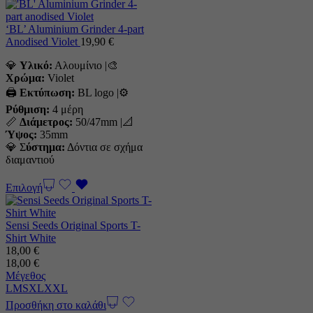
‘BL’ Aluminium Grinder 4-part
Anodised Violet
19,90
€
💎
Υλικό:
Αλουμίνιο |🎨
Χρώμα:
Violet
🖨️
Εκτύπωση:
BL logo |⚙️
Ρύθμιση:
4 μέρη
📏
Διάμετρος:
50/47mm |📐
Ύψος:
35mm
💎 Σ
ύστημα:
Δόντια σε σχήμα
διαμαντιού
Επιλογή
Sensi Seeds Original Sports T-
Shirt White
18,00
€
18,00
€
Μέγεθος
L
M
S
XL
XXL
Προσθήκη στο καλάθι