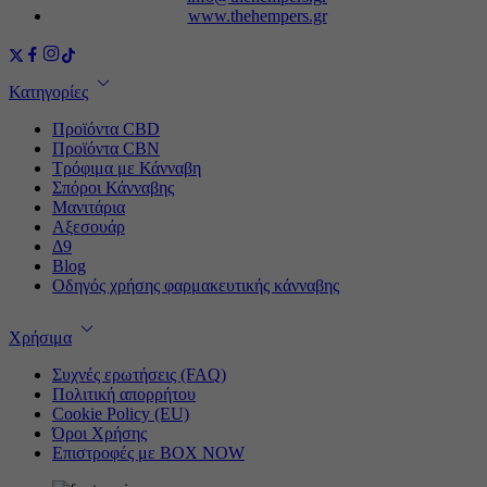
www.thehempers.gr
Κατηγορίες
Προϊόντα CBD
Προϊόντα CBN
Τρόφιμα με Κάνναβη
Σπόροι Κάνναβης
Μανιτάρια
Αξεσουάρ
Δ9
Blog
Οδηγός χρήσης φαρμακευτικής κάνναβης
Χρήσιμα
Συχνές ερωτήσεις (FAQ)
Πολιτική απορρήτου
Cookie Policy (EU)
Όροι Χρήσης
Επιστροφές με BOX NOW