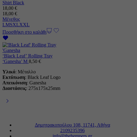
Shirt Black
18,00
€
18,00
€
Μέγεθος
L
M
S
XL
XXL
Προσθήκη στο καλάθι
‘Black Leaf’ Rolling Tray
‘Ganesha’ M
8,50
€
Υλικό
: Mέταλλο
Εκτύπωση
: Black Leaf Logo
Απεικόνιση
: Ganesha
Διαστάσεις
: 275x175x25mm
Δημητρακοπούλου 108, 11741, Αθήνα
2109235396
info@thehempers.gr