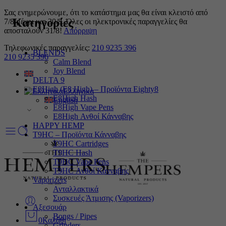
Σας ενημερώνουμε, ότι το κατάστημα μας θα είναι κλειστό από
Κατηγορίες
7/8 μέχρι και 30/8. Όλες οι ηλεκτρονικές παραγγελίες θα
αποσταλούν 31/8!
Απόρριψη
Τηλεφωνικές παραγγελίες:
210 9235 396
BLENDS
210 9235 396
Calm Blend
Joy Blend
DELTA 9
E8High (E8 High) – Προϊόντα Eighty8
Ελληνικα
E8High Hash
English
E8High Vape Pens
E8High Ανθοί Κάνναβης
HAPPY HEMP
T9HC – Προϊόντα Κάνναβης
T9HC Cartridges
T9HC Hash
T9HC Vape Pens
T9HC Ανθοί Κάνναβης
Vaporizers
Ανταλλακτικά
Συσκευές Άτμισης (Vaporizers)
Αξεσουάρ
Bongs / Pipes
0
Καλάθι
Grinders