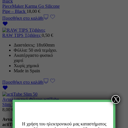
PieceMaker Karma Go Silicone
Pipe – Black
18,00
€
Προσθήκη στο καλάθι
RAW TIPS Τζιβάνες
0,50
€
Διαστάσεις: 18x60mm
Φύλλα: 50 ανά τεμάχιο.
Ακατέργαστο φυσικό
χαρτί
Χωρίς χημικά
Made in Spain
Προσθήκη στο καλάθι
Χ
Ανταλλακτικό Φίλτρο actiTube
Slim 50 Ενεργού Ανθρακα
8,00
€
Ανταλλακτικό Φίλτρο
Η χρήση του ηλεκτρονικού μας καταστήματος
actiTube Slim 50 Ενεργού