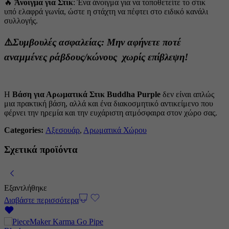
🔥
Άνοιγμα για Στικ
: Ένα άνοιγμα για να τοποθετείτε το στικ
υπό ελαφρά γωνία, ώστε η στάχτη να πέφτει στο ειδικό κανάλι
συλλογής.
⚠️
Συμβουλές ασφαλείας:
Μην αφήνετε ποτέ
αναμμένες ράβδους/κώνους χωρίς επίβλεψη!
Η
Βάση για Αρωματικά Στικ Buddha Purple
δεν είναι απλώς
μια πρακτική βάση, αλλά και ένα διακοσμητικό αντικείμενο που
φέρνει την ηρεμία και την ευχάριστη ατμόσφαιρα στον χώρο σας.
Categories:
Αξεσουάρ
,
Αρωματικά Χώρου
Σχετικά προϊόντα
Εξαντλήθηκε
Διαβάστε περισσότερα