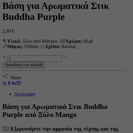
Βάση για Αρωματικά Στικ
Buddha Purple
2,90
€
🔨
Υλικό:
Ξύλο από Μάνγκο |🎨
Χρώμα:
Μωβ
📏
Μήκος:
250mm |✨
Σχέδιο:
Βούδας
Βάση
για
Προσθήκη στο καλάθι
Αρωματικά
Στικ
Buddha
Share
Purple
ποσότητα
Περιγραφή
Βάση για Αρωματικά Στικ Buddha
Purple από Ξύλο Mango
🧘‍♂️
Εξερευνήστε την αρμονία της τέχνης και της