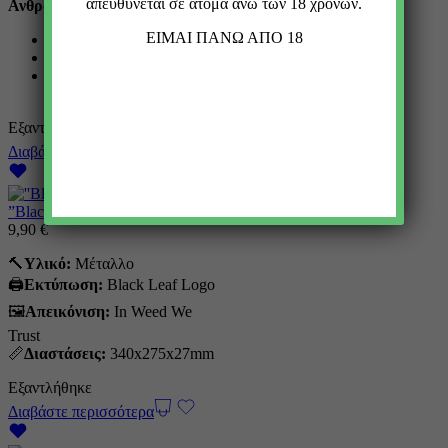
απευθύνεται σε άτομα άνω των 18 χρονών.
Ανθρακα
EIMAI ΠΑΝΩ ΑΠΟ 18
Μήκος : 27mm
Πάχος : 7mm
Η συσκευασία περιέχει
50 ανταλλακτικά φίλτρα
Εξαντλήθηκε
Διαβάστε περισσότερα
”Black Leaf” Rolling Tray – L
9,90
€
🔨
Υλικό:
Mέταλλο
🖨️
Εκτύπωση:
Black Leaf Logo
🖼
Απεικόνιση:
In Weed We
Trust
📏
Διαστάσεις:
340x275x27mm
Εξαντλήθηκε
Διαβάστε περισσότερα