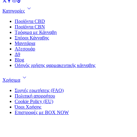
Κατηγορίες
Προϊόντα CBD
Προϊόντα CBN
Τρόφιμα με Κάνναβη
Σπόροι Κάνναβης
Μανιτάρια
Αξεσουάρ
Δ9
Blog
Οδηγός χρήσης φαρμακευτικής κάνναβης
Χρήσιμα
Συχνές ερωτήσεις (FAQ)
Πολιτική απορρήτου
Cookie Policy (EU)
Όροι Χρήσης
Επιστροφές με BOX NOW