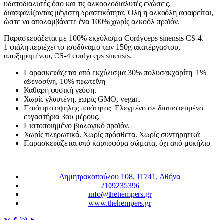
υδατοδιαλυτές όσο και τις αλκοολοδιαλυτές ενώσεις,
διασφαλίζοντας μέγιστη δραστικότητα. Όλη η αλκοόλη αφαιρείται,
ώστε να απολαμβάνετε ένα 100% χωρίς αλκοόλ προϊόν.
Παρασκευάζεται με 100% εκχύλισμα Cordyceps sinensis CS-4.
1 φιάλη περιέχει το ισοδύναμο των 150g ακατέργαστου,
αποξηραμένου, CS-4 cordyceps sinensis.
Παρασκευάζεται από εκχύλισμα 30% πολυσακχαρίτη, 1%
αδενοσίνη, 10% πρωτεΐνη
Καθαρή φυσική γεύση.
Χωρίς γλουτένη, χωρίς GMO, vegan.
Ποιότητα υψηλής ποιότητας. Ελεγμένο σε διαπιστευμένα
εργαστήρια 3ου μέρους.
Πιστοποιημένο βιολογικό προϊόν.
Χωρίς πληρωτικά. Χωρίς πρόσθετα. Χωρίς συντηρητικά
Παρασκευάζεται από καρποφόρα σώματα, όχι από μυκήλιο
Δημητρακοπούλου 108, 11741, Αθήνα
2109235396
info@thehempers.gr
www.thehempers.gr