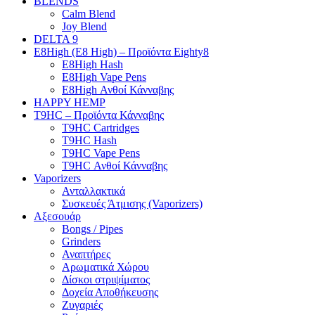
BLENDS
Calm Blend
Joy Blend
DELTA 9
E8High (E8 High) – Προϊόντα Eighty8
E8High Hash
E8High Vape Pens
E8High Ανθοί Κάνναβης
HAPPY HEMP
T9HC – Προϊόντα Κάνναβης
T9HC Cartridges
T9HC Hash
T9HC Vape Pens
T9HC Ανθοί Κάνναβης
Vaporizers
Ανταλλακτικά
Συσκευές Άτμισης (Vaporizers)
Αξεσουάρ
Bongs / Pipes
Grinders
Αναπτήρες
Αρωματικά Χώρου
Δίσκοι στριψίματος
Δοχεία Αποθήκευσης
Ζυγαριές