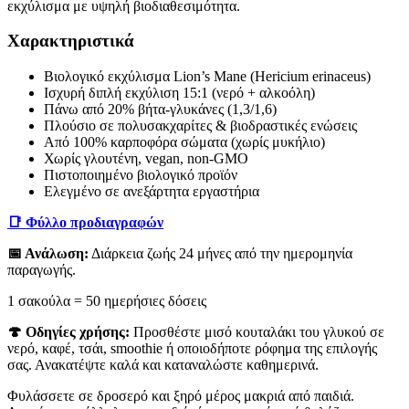
εκχύλισμα με υψηλή βιοδιαθεσιμότητα.
Χαρακτηριστικά
Βιολογικό εκχύλισμα Lion’s Mane (Hericium erinaceus)
Ισχυρή διπλή εκχύλιση 15:1 (νερό + αλκοόλη)
Πάνω από 20% βήτα-γλυκάνες (1,3/1,6)
Πλούσιο σε πολυσακχαρίτες & βιοδραστικές ενώσεις
Από 100% καρποφόρα σώματα (χωρίς μυκήλιο)
Χωρίς γλουτένη, vegan, non-GMO
Πιστοποιημένο βιολογικό προϊόν
Ελεγμένο σε ανεξάρτητα εργαστήρια
📑 Φύλλο προδιαγραφών
📅 Ανάλωση:
Διάρκεια ζωής 24 μήνες από την ημερομηνία
παραγωγής.
1 σακούλα = 50 ημερήσιες δόσεις
🍄 Οδηγίες χρήσης:
Προσθέστε μισό κουταλάκι του γλυκού σε
νερό, καφέ, τσάι, smoothie ή οποιοδήποτε ρόφημα της επιλογής
σας. Ανακατέψτε καλά και καταναλώστε καθημερινά.
Φυλάσσετε σε δροσερό και ξηρό μέρος μακριά από παιδιά.