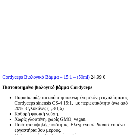
Cordyceps Βιολογικό Βάμμα – 15:1 – (50ml)
24,99
€
Πιστοποιημένο βιολογικό βάμμα Cordyceps
Παρασκευάζεται από συμπυκνωμένη σκόνη εκχυλίσματος
Cordyceps sinensis CS-4 15:1, με περιεκτικότητα άνω από
20% β-γλυκάνες (1,3/1,6)
Καθαρή φυσική γεύση.
Χωρίς γλουτένη, χωρίς GMO, vegan.
Ποιότητα υψηλής ποιότητας. Ελεγμένο σε διαπιστευμένα
εργαστήρια 3ου μέρους.