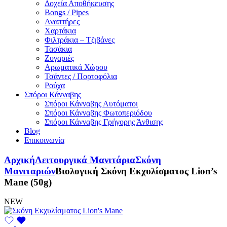
Δοχεία Αποθήκευσης
Bongs / Pipes
Αναπτήρες
Χαρτάκια
Φιλτράκια – Τζιβάνες
Τασάκια
Ζυγαριές
Αρωματικά Χώρου
Τσάντες / Πορτοφόλια
Ρούχα
Σπόροι Κάνναβης
Σπόροι Κάνναβης Αυτόματοι
Σπόροι Κάνναβης Φωτοπεριόδου
Σπόροι Κάνναβης Γρήγορης Άνθισης
Blog
Επικοινωνία
Αρχική
Λειτουργικά Μανιτάρια
Σκόνη
Μανιταριών
Βιολογική Σκόνη Εκχυλίσματος Lion’s
Mane (50g)
NEW