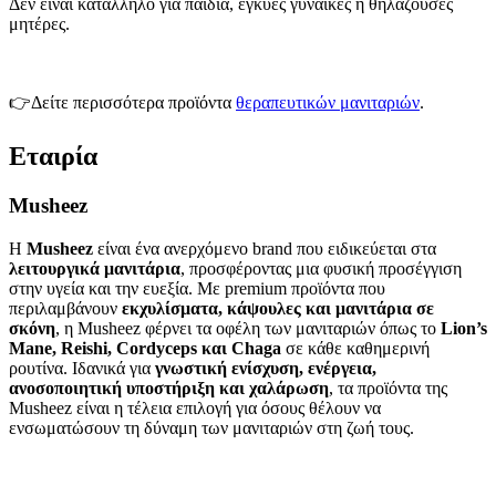
Δεν είναι κατάλληλο για παιδιά, έγκυες γυναίκες ή θηλάζουσες
μητέρες.
👉Δείτε περισσότερα
προϊόντα
θεραπευτικών μανιταριών
.
Εταιρία
Musheez
Η
Musheez
είναι ένα ανερχόμενο brand που ειδικεύεται στα
λειτουργικά μανιτάρια
, προσφέροντας μια φυσική προσέγγιση
στην υγεία και την ευεξία. Με premium προϊόντα που
περιλαμβάνουν
εκχυλίσματα, κάψουλες και μανιτάρια σε
σκόνη
, η Musheez φέρνει τα οφέλη των μανιταριών όπως το
Lion’s
Mane, Reishi, Cordyceps και Chaga
σε κάθε καθημερινή
ρουτίνα. Ιδανικά για
γνωστική ενίσχυση, ενέργεια,
ανοσοποιητική υποστήριξη και χαλάρωση
, τα προϊόντα της
Musheez είναι η τέλεια επιλογή για όσους θέλουν να
ενσωματώσουν τη δύναμη των μανιταριών στη ζωή τους.