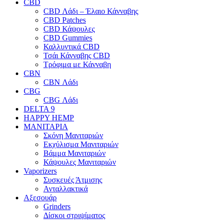
CBD
CBD Λάδι – Έλαιο Κάνναβης
CBD Patches
CBD Κάψουλες
CBD Gummies
Καλλυντικά CBD
Τσάι Κάνναβης CBD
Τρόφιμα με Κάνναβη
CBN
CBN Λάδι
CBG
CBG Λάδι
DELTA 9
HAPPY HEMP
ΜΑΝΙΤΑΡΙΑ
Σκόνη Μανιταριών
Εκχύλισμα Μανιταριών
Βάμμα Μανιταριών
Κάψουλες Μανιταριών
Vaporizers
Συσκευές Άτμισης
Ανταλλακτικά
Αξεσουάρ
Grinders
Δίσκοι στριψίματος