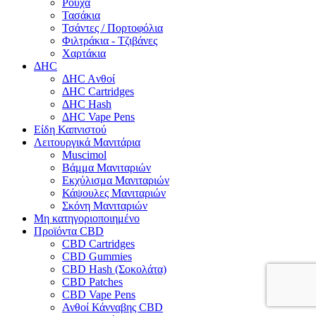
Ρούχα
Τασάκια
Τσάντες / Πορτοφόλια
Φιλτράκια - Τζιβάνες
Χαρτάκια
ΔHC
ΔHC Aνθοί
ΔHC Cartridges
ΔHC Hash
ΔHC Vape Pens
Είδη Καπνιστού
Λειτουργικά Μανιτάρια
Muscimol
Βάμμα Μανιταριών
Εκχύλισμα Μανιταριών
Κάψουλες Μανιταριών
Σκόνη Μανιταριών
Μη κατηγοριοποιημένο
Προϊόντα CBD
CBD Cartridges
CBD Gummies
CBD Hash (Σοκολάτα)
CBD Patches
CBD Vape Pens
Ανθοί Κάνναβης CBD