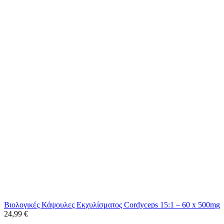
Βιολογικές Κάψουλες Εκχυλίσματος Cordyceps 15:1 – 60 x 500mg
24,99
€