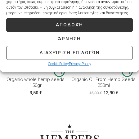
χαρακτήρα, όπως συμπεριφορά περιήγησης ή μοναδικά αναγνωριστικά σε
αυτόν τον ιστότοπο. Η μη συγκατάθεση ή η ανάκληση της συγκατάθεσης,
μπορεί να επηρεάσει αρνητικά ορισμένες λειτουργίες και δυνατότητες.
SOLD OUT
-14%
SOLD OUT
ΑΠΟΔΟΧΉ
ΆΡΝΗΣΗ
ΔΙΑΧΕΊΡΙΣΗ ΕΠΙΛΟΓΏΝ
Cookie Policy
Privacy Policy
Organic whole hemp seeds
Organic Oil From Hemp Seeds
150gr
250ml
3,50
€
12,90
€
15,00
€