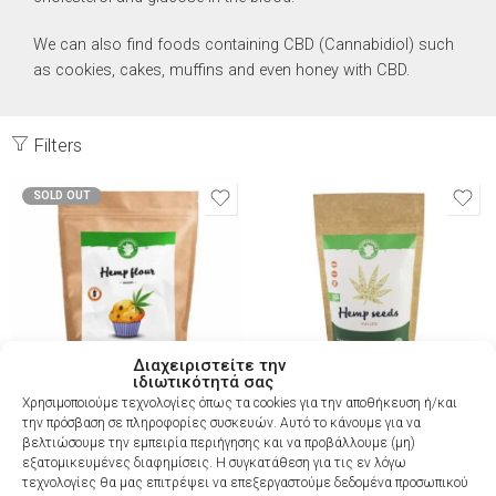
We can also find foods containing CBD (Cannabidiol) such
as cookies, cakes, muffins and even honey with CBD.
Filters
SOLD OUT
Διαχειριστείτε την
ιδιωτικότητά σας
Χρησιμοποιούμε τεχνολογίες όπως τα cookies για την αποθήκευση ή/και
την πρόσβαση σε πληροφορίες συσκευών. Αυτό το κάνουμε για να
Organic hemp flour – 500gr
Organic hulled Hemp seeds
βελτιώσουμε την εμπειρία περιήγησης και να προβάλλουμε (μη)
150g
4,50
€
εξατομικευμένες διαφημίσεις. Η συγκατάθεση για τις εν λόγω
6,50
€
τεχνολογίες θα μας επιτρέψει να επεξεργαστούμε δεδομένα προσωπικού