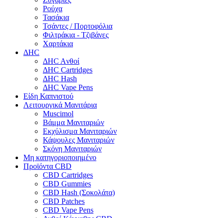
Ρούχα
Τασάκια
Τσάντες / Πορτοφόλια
Φιλτράκια - Τζιβάνες
Χαρτάκια
ΔHC
ΔHC Aνθοί
ΔHC Cartridges
ΔHC Hash
ΔHC Vape Pens
Είδη Καπνιστού
Λειτουργικά Μανιτάρια
Muscimol
Βάμμα Μανιταριών
Εκχύλισμα Μανιταριών
Κάψουλες Μανιταριών
Σκόνη Μανιταριών
Μη κατηγοριοποιημένο
Προϊόντα CBD
CBD Cartridges
CBD Gummies
CBD Hash (Σοκολάτα)
CBD Patches
CBD Vape Pens