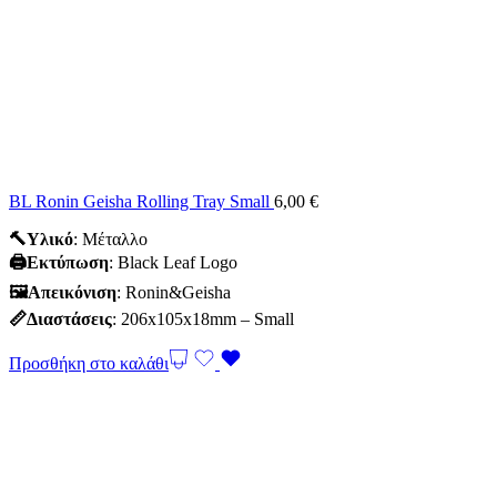
BL Ronin Geisha Rolling Tray Small
6,00
€
🔨Υλικό
: Mέταλλο
🖨️Εκτύπωση
: Black Leaf Logo
🖼Απεικόνιση
: Ronin&Geisha
📏Διαστάσεις
: 206x105x18mm – Small
Προσθήκη στο καλάθι