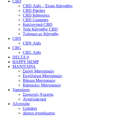
CBD
CBD Λάδι – Έλαιο Κάνναβης
CBD Patches
CBD Κάψουλες
CBD Gummies
Καλλυντικά CBD
Τσάι Κάνναβης CBD
Τρόφιμα με Κάνναβη
CBN
CBN Λάδι
CBG
CBG Λάδι
DELTA 9
HAPPY HEMP
ΜΑΝΙΤΑΡΙΑ
Σκόνη Μανιταριών
Εκχύλισμα Μανιταριών
Βάμμα Μανιταριών
Κάψουλες Μανιταριών
Vaporizers
Συσκευές Άτμισης
Ανταλλακτικά
Αξεσουάρ
Grinders
Δίσκοι στριψίματος