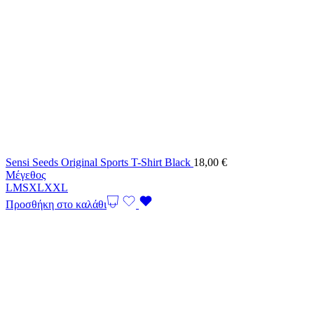
Sensi Seeds Original Sports T-Shirt Black
18,00
€
Μέγεθος
L
M
S
XL
XXL
Προσθήκη στο καλάθι