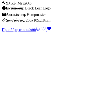
🔨Υλικό
: Mέταλλο
🖨️Εκτύπωση
: Black Leaf Logo
🖼Απεικόνιση
: Hempmaster
📏Διαστάσεις
: 206x105x18mm
Προσθήκη στο καλάθι