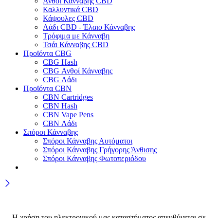
Ανθοί Κάνναβης CBD
Καλλυντικά CBD
Κάψουλες CBD
Λάδι CBD - Έλαιο Κάνναβης
Τρόφιμα με Κάνναβη
Τσάι Κάνναβης CBD
Προϊόντα CBG
CBG Hash
CBG Ανθοί Κάνναβης
CBG Λάδι
Προϊόντα CBN
CBN Cartridges
CBN Hash
CBN Vape Pens
CBN Λάδι
Σπόροι Κάνναβης
Σπόροι Κάνναβης Αυτόματοι
Σπόροι Κάνναβης Γρήγορης Άνθισης
Σπόροι Κάνναβης Φωτοπεριόδου
Η χρήση του ηλεκτρονικού μας καταστήματος απευθύνεται σε