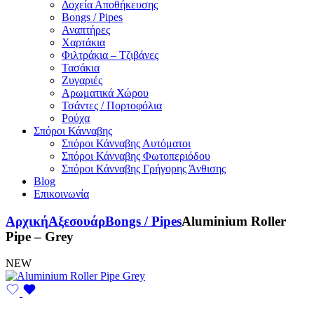
Δοχεία Αποθήκευσης
Bongs / Pipes
Αναπτήρες
Χαρτάκια
Φιλτράκια – Τζιβάνες
Τασάκια
Ζυγαριές
Αρωματικά Χώρου
Τσάντες / Πορτοφόλια
Ρούχα
Σπόροι Κάνναβης
Σπόροι Κάνναβης Αυτόματοι
Σπόροι Κάνναβης Φωτοπεριόδου
Σπόροι Κάνναβης Γρήγορης Άνθισης
Blog
Επικοινωνία
Αρχική
Αξεσουάρ
Bongs / Pipes
Aluminium Roller
Pipe – Grey
NEW