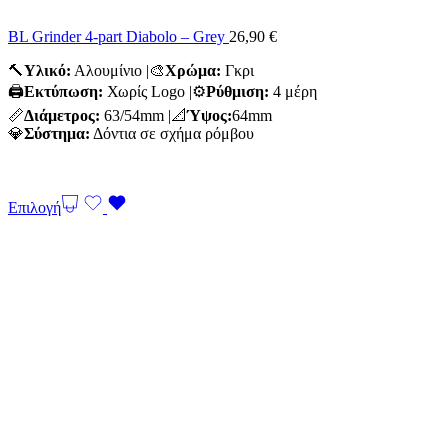
BL Grinder 4-part Diabolo – Grey
26,90
€
🔨
Υλικό:
Αλουμίνιο |🎨
Χρώμα:
Γκρι
🖨️
Εκτύπωση:
Χωρίς Logo |⚙️
Ρύθμιση:
4 μέρη
📏
Διάμετρος:
63/54mm |📐
Ύψος:
64mm
💎
Σύστημα:
Δόντια σε σχήμα ρόμβου
Επιλογή