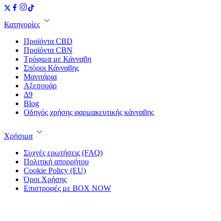
Κατηγορίες
Προϊόντα CBD
Προϊόντα CBN
Τρόφιμα με Κάνναβη
Σπόροι Κάνναβης
Μανιτάρια
Αξεσουάρ
Δ9
Blog
Οδηγός χρήσης φαρμακευτικής κάνναβης
Χρήσιμα
Συχνές ερωτήσεις (FAQ)
Πολιτική απορρήτου
Cookie Policy (EU)
Όροι Χρήσης
Επιστροφές με BOX NOW