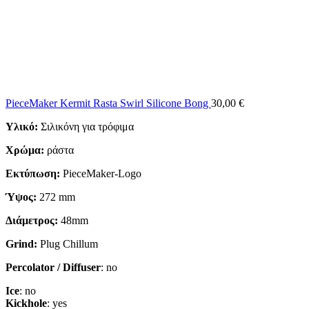
PieceMaker Kermit Rasta Swirl Silicone Bong
30,00
€
Υλικό:
Σιλικόνη για τρόφιμα
Χρώμα:
ράστα
Εκτύπωση:
PieceMaker-Logo
Ύψος:
272 mm
Διάμετρος:
48mm
Grind:
Plug Chillum
Percolator
/ Diffuser
: no
Ice
: no
Kickhole
: yes