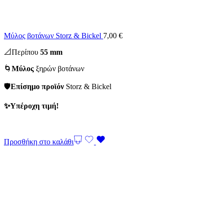
Μύλος βοτάνων Storz & Bickel
7,00
€
📐Περίπου
55 mm
🌀
Μύλος
ξηρών βοτάνων
🛡️
Επίσημο προϊόν
Storz & Bickel
✨Υπέροχη τιμή!
Προσθήκη στο καλάθι