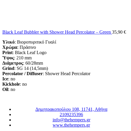
Black Leaf Bubbler with Shower Head Percolator – Green
35,90
€
Υλικό
: Βιοροπυριτικό Γυαλί
Χρώμα
: Πράσινο
Print
: Black Leaf Logo
Ύψος
: 210 mm
Διάμετρος
: 60/28mm
Grind
: SG 14 (14,5mm)
Percolator
/ Diffuser
: Shower Head Percolator
Ice
: no
Kickhole
: no
Oil
: no
Δημητρακοπούλου 108, 11741, Αθήνα
2109235396
info@thehempers.gr
www.thehempers.gr