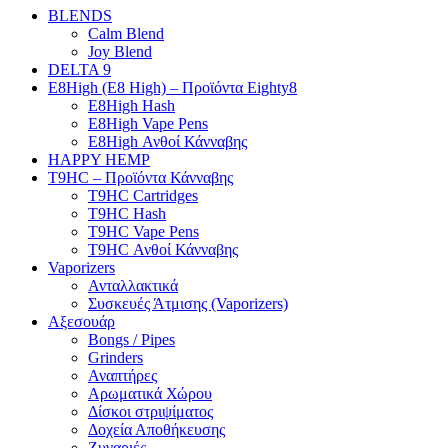
BLENDS
Calm Blend
Joy Blend
DELTA 9
E8High (E8 High) – Προϊόντα Eighty8
E8High Hash
E8High Vape Pens
E8High Ανθοί Κάνναβης
HAPPY HEMP
T9HC – Προϊόντα Κάνναβης
T9HC Cartridges
T9HC Hash
T9HC Vape Pens
T9HC Ανθοί Κάνναβης
Vaporizers
Ανταλλακτικά
Συσκευές Άτμισης (Vaporizers)
Αξεσουάρ
Bongs / Pipes
Grinders
Αναπτήρες
Αρωματικά Χώρου
Δίσκοι στριψίματος
Δοχεία Αποθήκευσης
Ζυγαριές