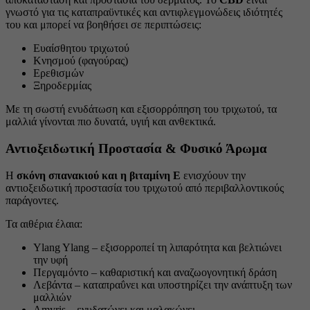
γνωστό για τις καταπραϋντικές και αντιφλεγμονώδεις ιδιότητές
του και μπορεί να βοηθήσει σε περιπτώσεις:
Ευαίσθητου τριχωτού
Κνησμού (φαγούρας)
Ερεθισμών
Ξηροδερμίας
Με τη σωστή ενυδάτωση και εξισορρόπηση του τριχωτού, τα
μαλλιά γίνονται πιο δυνατά, υγιή και ανθεκτικά.
Αντιοξειδωτική Προστασία & Φυσικό Άρωμα
Η
σκόνη σπανακιού και η βιταμίνη Ε
ενισχύουν την
αντιοξειδωτική προστασία του τριχωτού από περιβαλλοντικούς
παράγοντες.
Τα αιθέρια έλαια:
Ylang Ylang – εξισορροπεί τη λιπαρότητα και βελτιώνει
την υφή
Περγαμόντο – καθαριστική και αναζωογονητική δράση
Λεβάντα – καταπραΰνει και υποστηρίζει την ανάπτυξη των
μαλλιών
Amyris – ενυδατώνει και μαλακώνει