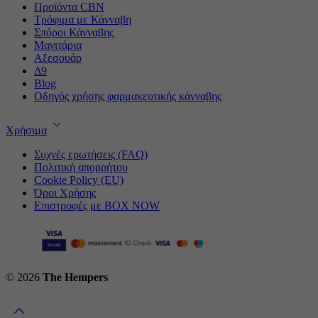
Προϊόντα CBN
Τρόφιμα με Κάνναβη
Σπόροι Κάνναβης
Μανιτάρια
Αξεσουάρ
Δ9
Blog
Οδηγός χρήσης φαρμακευτικής κάνναβης
Χρήσιμα
Συχνές ερωτήσεις (FAQ)
Πολιτική απορρήτου
Cookie Policy (EU)
Όροι Χρήσης
Επιστροφές με BOX NOW
© 2026
The Hempers