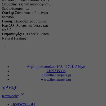
Σημασία:
Υψηλή απορρόφηση /
βιοδιαθεσιμότητα
Οφέλη:
Συναρπαστικό μείγμα
τσαγιού
Γεύση:
Πλούσια, φρουτώδες
Κατάλληλο για:
Ενήλικες και
παιδιά
Παραγωγός:
CBThee x Dutch
Natural Healing
Δημητρακοπούλου 108, 11741, Αθήνα
2109235396
info@thehempers.gr
www.thehempers.gr
Κατηγορίες
Προϊόντα CBD