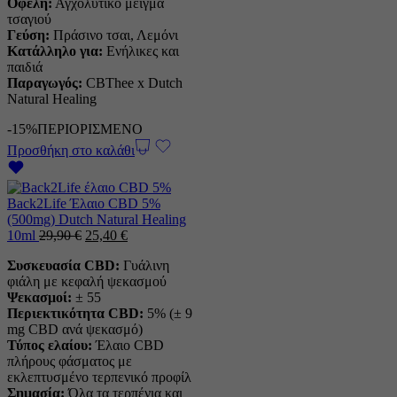
Οφέλη:
Αγχολυτικό μείγμα
τσαγιού
Γεύση:
Πράσινο τσαι, Λεμόνι
Κατάλληλο για:
Ενήλικες και
παιδιά
Παραγωγός:
CBThee x Dutch
Natural Healing
-15%
ΠΕΡΙΟΡΙΣΜΕΝΟ
Προσθήκη στο καλάθι
Back2Life Έλαιο CBD 5%
(500mg) Dutch Natural Healing
Η
Η
10ml
29,90
€
25,40
€
αρχική
τρέχουσα
Συσκευασία CBD:
Γυάλινη
τιμή
τιμή
φιάλη με κεφαλή ψεκασμού
ήταν:
είναι:
Ψεκασμοί:
± 55
29,90 €.
25,40 €.
Περιεκτικότητα CBD:
5% (± 9
mg CBD ανά ψεκασμό)
Τύπος ελαίου:
Έλαιο CBD
πλήρους φάσματος με
εκλεπτυσμένο τερπενικό προφίλ
Σημασία:
Όλα τα τερπένια και