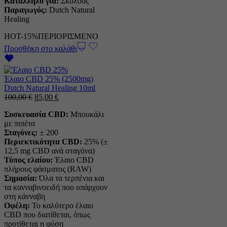
Κατάλληλο για:
Σκύλους
Παραγωγός:
Dutch Natural
Healing
HOT
-15%
ΠΕΡΙΟΡΙΣΜΕΝΟ
Προσθήκη στο καλάθι
Έλαιο CBD 25% (2500mg)
Dutch Natural Healing 10ml
Η
Η
100,00
€
85,00
€
αρχική
τρέχουσα
Συσκευασία CBD:
Μπουκάλι
τιμή
τιμή
με πιπέτα
ήταν:
είναι:
Σταγόνες:
± 200
100,00 €.
85,00 €.
Περιεκτικότητα CBD:
25% (±
12,5 mg CBD ανά σταγόνα)
Τύπος ελαίου:
Έλαιο CBD
πλήρους φάσματος (RAW)
Σημασία:
Όλα τα τερπένια και
τα κανναβινοειδή που υπάρχουν
στη κάνναβη
Οφέλη:
Το καλύτερο έλαιο
CBD που διατίθεται, όπως
προτίθεται η φύση