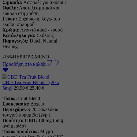
Σημασία:
Ασφαλές για σκύλους
Οφέλη:
Αποτελεσματικό και
εύκολο στη χρήση
Γεύση:
Ευχάριστη, λόγω του
ελαίου σολομού
Χρώμα
: Ανοιχτό καφέ / χρυσό
Κατάλληλο για:
Σκύλους
Παραγωγός:
Dutch Natural
Healing
-15%
ΠΕΡΙΟΡΙΣΜΕΝΟ
Προσθήκη στο καλάθι
CBD Tea Fruit Blend – (20 x
Η
Η
5mg)
29,90
€
25,40
€
αρχική
τρέχουσα
Τύπος:
Fruit Blend
τιμή
τιμή
Συσκευασία:
Δοχείο
ήταν:
είναι:
Περιεχόμενο:
20 φακελάκια
29,90 €.
25,40 €.
τσαγιού πυραμίδα (2γρ.)
Ποσότητα CBD:
100mg (5mg
ανά μερίδα)
Τύπος προϊόντος:
Μίγμα
τσαγιού με υδατοδιαλυτό CBD