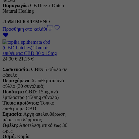
Παραγωγός:
CBThee x Dutch
Natural Healing
-15%
ΠΕΡΙΟΡΙΣΜΕΝΟ
Προσθήκη στο καλάθι
(CBD Patches) Τοπικά
επιθέματα CBD 30 x 15mg
Η
Η
24,90
€
21,15
€
αρχική
τρέχουσα
Συσκευασία: CBD:
5 φύλλα σε
τιμή
τιμή
φάκελο
ήταν:
είναι:
Περιεχόμενο
: 6 επιθέματα ανά
24,90 €.
21,15 €.
φύλλο (30 συνολικά)
Ποσότητα CBD
: 15mg ανά
έμπλαστρο (450mg σύνολο)
Τύπος
προϊόντος
: Τοπικό
επίθεμα με CBD
Σημασία
: Αργή απελευθέρωση
μέσω του δέρματος
Οφέλη
: Αποτελεσματικό έως 36
ώρες
Οσμή
: Καμία