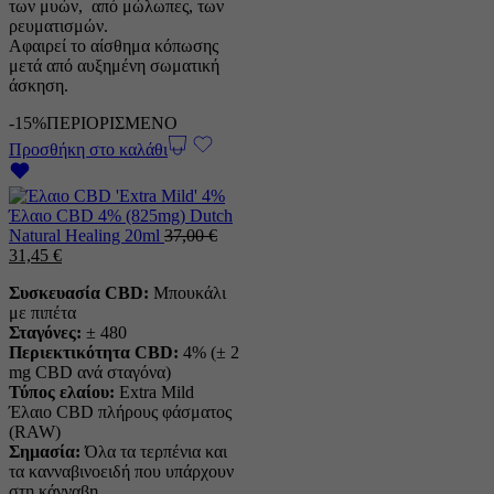
των μυών, από μώλωπες, των
ρευματισμών.
Αφαιρεί το αίσθημα κόπωσης
μετά από αυξημένη σωματική
άσκηση.
-15%
ΠΕΡΙΟΡΙΣΜΕΝΟ
Προσθήκη στο καλάθι
Έλαιο CBD 4% (825mg) Dutch
Natural Healing 20ml
37,00
€
Η
Η
31,45
€
αρχική
τρέχουσα
Συσκευασία CBD:
Μπουκάλι
τιμή
τιμή
με πιπέτα
ήταν:
είναι:
Σταγόνες:
± 480
37,00 €.
31,45 €.
Περιεκτικότητα CBD:
4% (± 2
mg CBD ανά σταγόνα)
Τύπος ελαίου:
Extra Mild
Έλαιο CBD πλήρους φάσματος
(RAW)
Σημασία:
Όλα τα τερπένια και
τα κανναβινοειδή που υπάρχουν
στη κάνναβη