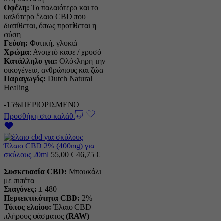
Οφέλη:
Το παλαιότερο και το
καλύτερο έλαιο CBD που
διατίθεται, όπως προτίθεται η
φύση
Γεύση:
Φυτική, γλυκιά
Χρώμα
: Ανοιχτό καφέ / χρυσό
Κατάλληλο για:
Ολόκληρη την
οικογένεια, ανθρώπους και ζώα
Παραγωγός:
Dutch Natural
Healing
-15%
ΠΕΡΙΟΡΙΣΜΕΝΟ
Προσθήκη στο καλάθι
Έλαιο CBD 2% (400mg) για
Η
Η
σκύλους 20ml
55,00
€
46,75
€
αρχική
τρέχουσα
Συσκευασία CBD:
Μπουκάλι
τιμή
τιμή
με πιπέτα
ήταν:
είναι:
Σταγόνες:
± 480
55,00 €.
46,75 €.
Περιεκτικότητα CBD:
2%
Τύπος ελαίου:
Έλαιο CBD
πλήρους φάσματος
(RAW)