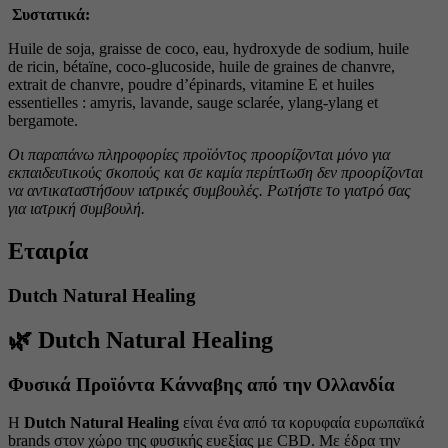
Συστατικά:
Huile de soja, graisse de coco, eau, hydroxyde de sodium, huile
de ricin, bétaïne, coco-glucoside, huile de graines de chanvre,
extrait de chanvre, poudre d’épinards, vitamine E et huiles
essentielles : amyris, lavande, sauge sclarée, ylang-ylang et
bergamote.
Οι παραπάνω πληροφορίες προϊόντος προορίζονται μόνο για
εκπαιδευτικούς σκοπούς και σε καμία περίπτωση δεν προορίζονται
να αντικαταστήσουν ιατρικές συμβουλές. Ρωτήστε το γιατρό σας
για ιατρική συμβουλή.
Εταιρία
Dutch Natural Healing
🌿
Dutch Natural Healing
Φυσικά Προϊόντα Κάνναβης από την Ολλανδία
Η
Dutch Natural Healing
είναι ένα από τα κορυφαία ευρωπαϊκά
brands στον χώρο της φυσικής ευεξίας με CBD. Με έδρα την