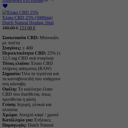
Προσθήκη στο καλάθι
Έλαιο CBD 25% (5000mg)
Dutch Natural Healing 20ml
Η
Η
180,00
€
153,00
€
αρχική
τρέχουσα
Συσκευασία CBD:
Μπουκάλι
τιμή
τιμή
με πιπέτα
ήταν:
είναι:
Σταγόνες:
± 400
180,00 €.
153,00 €.
Περιεκτικότητα CBD:
25% (±
12,5 mg CBD ανά σταγόνα)
Τύπος ελαίου:
Έλαιο CBD
πλήρους φάσματος (RAW)
Σημασία:
Όλα τα τερπένια και
τα κανναβινοειδή που υπάρχουν
στη κάνναβη
Οφέλη:
Το καλύτερο έλαιο
CBD που διατίθεται, όπως
προτίθεται η φύση
Γεύση:
Ισχυρή, γλυκιά και
πλούσια
Χρώμα
: Ανοιχτό καφέ / χρυσό
Κατάλληλο για:
Ενήλικες
Παραγωγός:
Dutch Natural