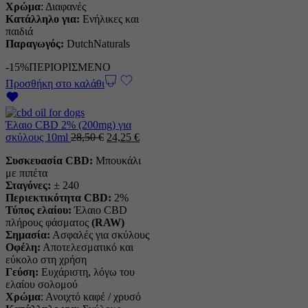
Χρώμα
: Διαφανές
Κατάλληλο για:
Ενήλικες και
παιδιά
Παραγωγός:
DutchNaturals
-15%
ΠΕΡΙΟΡΙΣΜΕΝΟ
Προσθήκη στο καλάθι
Έλαιο CBD 2% (200mg) για
Η
Η
σκύλους 10ml
28,50
€
24,25
€
αρχική
τρέχουσα
Συσκευασία CBD:
Μπουκάλι
τιμή
τιμή
με πιπέτα
ήταν:
είναι:
Σταγόνες:
± 240
28,50 €.
24,25 €.
Περιεκτικότητα CBD:
2%
Τύπος ελαίου:
Έλαιο CBD
πλήρους φάσματος
(RAW)
Σημασία:
Ασφαλές για σκύλους
Οφέλη:
Αποτελεσματικό και
εύκολο στη χρήση
Γεύση:
Ευχάριστη, λόγω του
ελαίου σολομού
Χρώμα
: Ανοιχτό καφέ / χρυσό