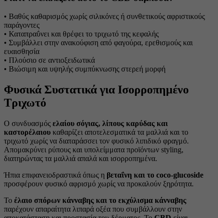
• Βαθύς καθαρισμός χωρίς σιλικόνες ή συνθετικούς αφριστικούς
παράγοντες
• Καταπραΰνει και θρέφει το τριχωτό της κεφαλής
• Συμβάλλει στην ανακούφιση από φαγούρα, ερεθισμούς και
ευαισθησία
• Πλούσιο σε αντιοξειδωτικά
• Βιώσιμη και υψηλής συμπύκνωσης στερεή μορφή
Φυσικά Συστατικά για Ισορροπημένο
Τριχωτό
Ο συνδυασμός
ελαίου σόγιας, λίπους καρύδας και
καστορέλαιου
καθαρίζει αποτελεσματικά τα μαλλιά και το
τριχωτό χωρίς να διαταράσσει τον φυσικό λιπιδικό φραγμό.
Απομακρύνει ρύπους και υπολείμματα προϊόντων styling,
διατηρώντας τα μαλλιά απαλά και ισορροπημένα.
Ήπια επιφανειοδραστικά όπως η
βεταΐνη και το coco-glucoside
προσφέρουν φυσικό αφρισμό χωρίς να προκαλούν ξηρότητα.
Το
έλαιο σπόρων κάνναβης και το εκχύλισμα κάνναβης
παρέχουν απαραίτητα λιπαρά οξέα που συμβάλλουν στην
αποκατάσταση και προστασία του δέρματος. Το
CBD
είναι