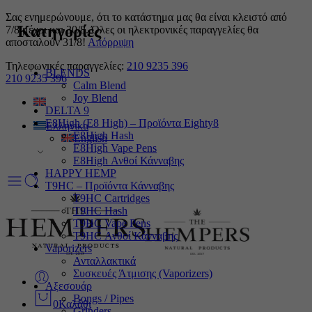
Σας ενημερώνουμε, ότι το κατάστημα μας θα είναι κλειστό από
Κατηγορίες
7/8 μέχρι και 30/8. Όλες οι ηλεκτρονικές παραγγελίες θα
αποσταλούν 31/8!
Απόρριψη
Τηλεφωνικές παραγγελίες:
210 9235 396
BLENDS
210 9235 396
Calm Blend
Joy Blend
DELTA 9
E8High (E8 High) – Προϊόντα Eighty8
Ελληνικα
E8High Hash
English
E8High Vape Pens
E8High Ανθοί Κάνναβης
HAPPY HEMP
T9HC – Προϊόντα Κάνναβης
T9HC Cartridges
T9HC Hash
T9HC Vape Pens
T9HC Ανθοί Κάνναβης
Vaporizers
Ανταλλακτικά
Συσκευές Άτμισης (Vaporizers)
Αξεσουάρ
Bongs / Pipes
0
Καλάθι
Grinders