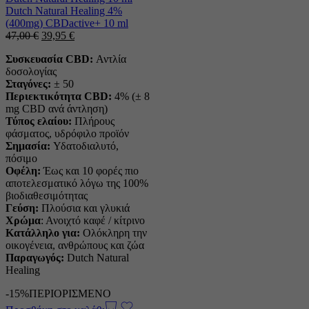
Dutch Natural Healing 4%
(400mg) CBDactive+ 10 ml
Η
Η
47,00
€
39,95
€
αρχική
τρέχουσα
Συσκευασία CBD:
Αντλία
τιμή
τιμή
δοσολογίας
ήταν:
είναι:
Σταγόνες:
± 50
47,00 €.
39,95 €.
Περιεκτικότητα CBD:
4% (± 8
mg CBD ανά άντληση)
Τύπος ελαίου:
Πλήρους
φάσματος, υδρόφιλο προϊόν
Σημασία:
Υδατοδιαλυτό,
πόσιμο
Οφέλη:
Έως και 10 φορές πιο
αποτελεσματικό λόγω της 100%
βιοδιαθεσιμότητας
Γεύση:
Πλούσια και γλυκιά
Χρώμα
: Ανοιχτό καφέ / κίτρινο
Κατάλληλο για:
Ολόκληρη την
οικογένεια, ανθρώπους και ζώα
Παραγωγός:
Dutch Natural
Healing
-15%
ΠΕΡΙΟΡΙΣΜΕΝΟ