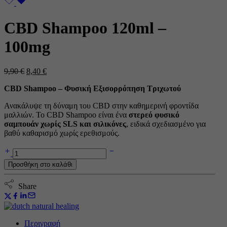
CBD Shampoo 120ml –
100mg
Η
Η
9,90
€
8,40
€
αρχική
τρέχουσα
CBD Shampoo – Φυσική Εξισορρόπηση Τριχωτού
τιμή
τιμή
ήταν:
είναι:
Ανακάλυψε τη δύναμη του CBD στην καθημερινή φροντίδα
9,90 €.
8,40 €.
μαλλιών. Το CBD Shampoo είναι ένα
στερεό φυσικό
σαμπουάν χωρίς SLS και σιλικόνες
, ειδικά σχεδιασμένο για
βαθύ καθαρισμό χωρίς ερεθισμούς.
CBD
Shampoo
Προσθήκη στο καλάθι
120ml
-
100mg
Share
ποσότητα
Περιγραφή