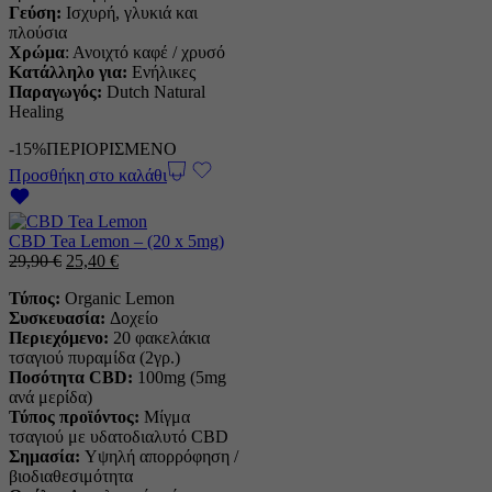
Γεύση:
Ισχυρή, γλυκιά και
πλούσια
Χρώμα
: Ανοιχτό καφέ / χρυσό
Κατάλληλο για:
Ενήλικες
Παραγωγός:
Dutch Natural
Healing
-15%
ΠΕΡΙΟΡΙΣΜΕΝΟ
Προσθήκη στο καλάθι
CBD Tea Lemon – (20 x 5mg)
Η
Η
29,90
€
25,40
€
αρχική
τρέχουσα
Τύπος:
Organic Lemon
τιμή
τιμή
Συσκευασία:
Δοχείο
ήταν:
είναι:
Περιεχόμενο:
20 φακελάκια
29,90 €.
25,40 €.
τσαγιού πυραμίδα (2γρ.)
Ποσότητα CBD:
100mg (5mg
ανά μερίδα)
Τύπος προϊόντος:
Μίγμα
τσαγιού με υδατοδιαλυτό CBD
Σημασία:
Υψηλή απορρόφηση /
βιοδιαθεσιμότητα