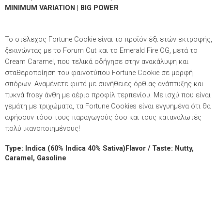
MINIMUM VARIATION | BIG POWER
Το στέλεχος Fortune Cookie είναι το προϊόν έξι ετών εκτροφής,
ξεκινώντας με το Forum Cut και το Emerald Fire OG, μετά τo
Cream Caramel, που τελικά οδήγησε στην ανακάλυψη και
σταθεροποίηση του φαινοτύπου Fortune Cookie σε μορφή
σπόρων. Αναμένετε φυτά με συνήθειες όρθιας ανάπτυξης και
πυκνά frosy άνθη με αέριο προφίλ τερπενίου. Με ισχύ που είναι
γεμάτη με τριχώματα, τα Fortune Cookies είναι εγγυημένα ότι θα
αφήσουν τόσο τους παραγωγούς όσο και τους καταναλωτές
πολύ ικανοποιημένους!
Type: Indica (60% Indica 40% Sativa)Flavor / Taste: Nutty,
Caramel, Gasoline