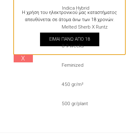
Indica Hybrid
Η χρήση του ηλεκτρονικού μας καταστήματος
απευθύνεται σε άτομα άνω των 18 χρονών.
Melted Sherb X Runtz
EIMAI ΠΑΝΩ ΑΠΟ 18
8-9 weeks
Χ
Feminized
450 gr/m²
500 gr/plant