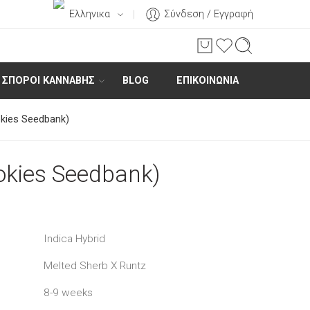
Ελληνικα
Σύνδεση / Εγγραφή
ΣΠΌΡΟΙ ΚΆΝΝΑΒΗΣ
BLOG
ΕΠΙΚΟΙΝΩΝΊΑ
okies Seedbank)
ookies Seedbank)
Indica Hybrid
Melted Sherb X Runtz
8-9 weeks