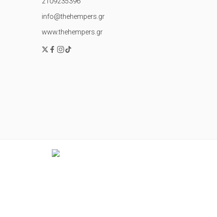
2109235396
info@thehempers.gr
www.thehempers.gr