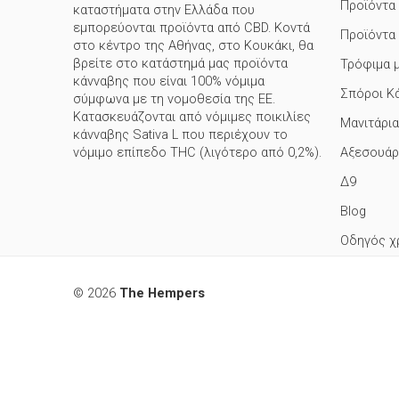
Προϊόντα
καταστήματα στην Ελλάδα που
εμπορεύονται προϊόντα από CBD. Κοντά
Προϊόντα
στο κέντρο της Αθήνας, στο Κουκάκι, θα
βρείτε στο κατάστημά μας προϊόντα
Τρόφιμα 
κάνναβης που είναι 100% νόμιμα
Σπόροι Κ
σύμφωνα με τη νομοθεσία της ΕΕ.
Κατασκευάζονται από νόμιμες ποικιλίες
Μανιτάρια
κάνναβης Sativa L που περιέχουν το
Αξεσουάρ
νόμιμο επίπεδο THC (λιγότερο από 0,2%).
Δ9
Blog
Οδηγός χ
© 2026
The Hempers