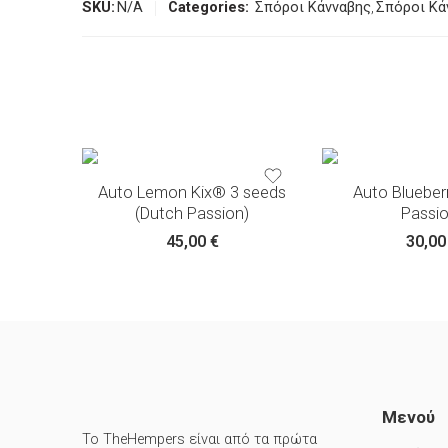
SKU:
N/A
Categories:
Σπόροι Κάνναβης
,
Σπόροι Κά
Auto Lemon Kix® 3 seeds
Auto Blueber
(Dutch Passion)
Passio
45,00
€
30,0
Μενού
Το TheHempers είναι από τα πρώτα