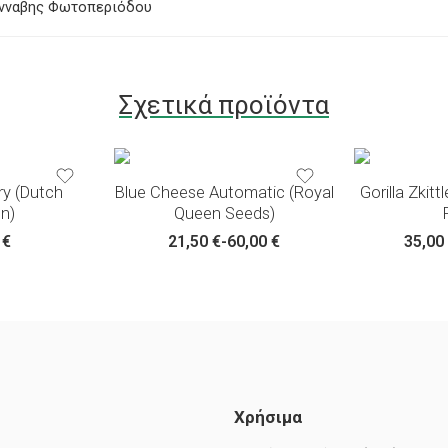
νναβης Φωτοπεριόδου
3 σπόροι
3 σπόροι
Σχετικά προϊόντα
5 σπόροι
5 σπόροι
10 σπόροι
10 σπόρο
ry (Dutch
Blue Cheese Automatic (Royal
Gorilla Zkitt
n)
Queen Seeds)
0
€
21,50
€
-
60,00
€
35,00
Χρήσιμα