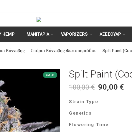
Y HEMP
ΜΑΝΙΤΑΡΙΑ
VAPORIZERS
ΑΞΕΣΟΥΆΡ
οι Κάνναβης
Σπόροι Κάνναβης Φωτοπεριόδου
Spilt Paint (Co
Spilt Paint (C
SALE
90,00
€
100,00
€
Strain Type
Genetics
Flowering Time