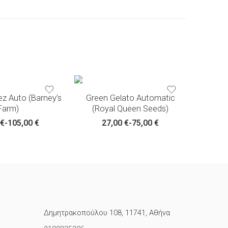
3 σπόροι
5 σπόροι
ι
10 σπόροι
lez Auto (Barney’s
Green Gelato Automatic
Farm)
(Royal Queen Seeds)
€
-
105,00
€
27,00
€
-
75,00
€
Δημητρακοπούλου 108, 11741, Αθήνα