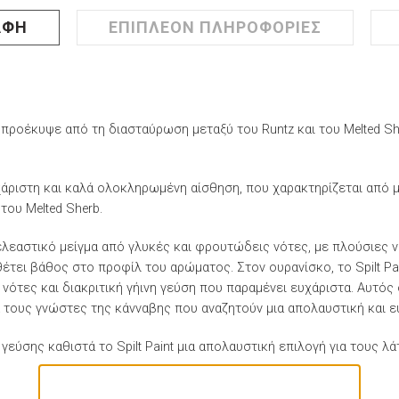
ΑΦΉ
ΕΠΙΠΛΈΟΝ ΠΛΗΡΟΦΟΡΊΕΣ
που προέκυψε από τη διασταύρωση μεταξύ του Runtz και του Melted S
άριστη και καλά ολοκληρωμένη αίσθηση, που χαρακτηρίζεται από μι
του Melted Sherb.
 δελεαστικό μείγμα από γλυκές και φρουτώδεις νότες, με πλούσιες
έτει βάθος στο προφίλ του αρώματος. Στον ουρανίσκο, το Spilt Pai
 νότες και διακριτική γήινη γεύση που παραμένει ευχάριστα. Αυτό
ια τους γνώστες της κάνναβης που αναζητούν μια απολαυστική και ε
εύσης καθιστά το Spilt Paint μια απολαυστική επιλογή για τους λά