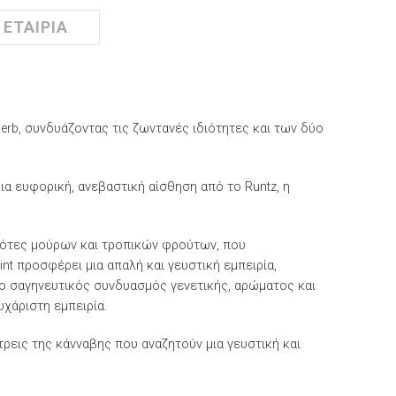
ΕΤΑΙΡΊΑ
herb, συνδυάζοντας τις ζωντανές ιδιότητες και των δύο
α ευφορική, ανεβαστική αίσθηση από το Runtz, η
 νότες μούρων και τροπικών φρούτων, που
nt προσφέρει μια απαλή και γευστική εμπειρία,
ς ο σαγηνευτικός συνδυασμός γενετικής, αρώματος και
υχάριστη εμπειρία.
τρεις της κάνναβης που αναζητούν μια γευστική και