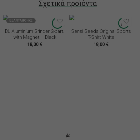
Σχετικά προϊόντα
S
XL
ΕΞΑΝΤΛΉΘΗΚΕ
XXL
BL Aluminium Grinder 2-part.
Sensi Seeds Original Sports
with Magnet – Black
T-Shirt White
18,00
€
18,00
€
‘