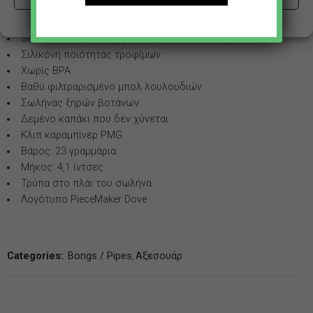
Βολικό κλιπ για να μπορείτε να το μεταφέρετε
Cookie Policy
Πολιτική απορρήτου
οπουδήποτε
Side Carb για μια ευχάριστη εμπειρία καπνίσματος
Σιλικόνη ποιότητας τροφίμων
Χωρίς BPA
Βαθύ φιλτραρισμένο μπολ λουλουδιών
Σωλήνας ξηρών βοτάνων
Δεμένο καπάκι που δεν χύνεται
Κλιπ καραμπίνερ PMG
Βάρος: 23 γραμμάρια
Μήκος: 4,1 ίντσες
Τρύπα στο πλάι του σωλήνα
Λογότυπο PieceMaker Dove
Categories:
Bongs / Pipes
,
Αξεσουάρ
L
M